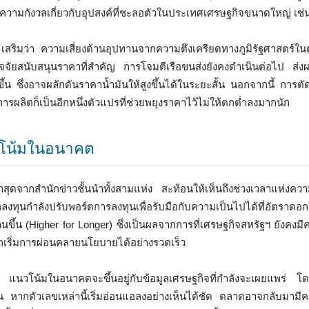
วามกังวลเกี่ยวกับอุปสงค์ที่ชะลอตัวในประเทศเศรษฐกิจขนาดใหญ่ เช่น
เสริมว่า ความเสี่ยงด้านอุปทานจากความตึงเครียดทางภูมิรัฐศาสตร์ใ
จจัยสนับสนุนราคาที่สำคัญ การโจมตีเรือขนส่งยังคงดำเนินต่อไป ส่งผ
ึ้น ซึ่งอาจผลักดันราคาน้ำมันให้สูงขึ้นได้ในระยะสั้น นอกจากนี้ การตั
ลิตก็เป็นอีกหนึ่งตัวแปรที่ช่วยพยุงราคาไว้ไม่ให้ตกต่ำลงมากนัก
โน้มในอนาคต
สุดจากสำนักข่าวชั้นนำทั้งสามแห่ง สะท้อนให้เห็นถึงช่วงเวลาแห่งคว
ุนกำลังปรับพอร์ตการลงทุนเพื่อรับมือกับความเป็นไปได้ที่อัตราดอกเบ
ขึ้น (Higher for Longer) ซึ่งเป็นผลจากการที่เศรษฐกิจสหรัฐฯ ยังคงมีค
รถเริ่มการผ่อนคลายนโยบายได้อย่างรวดเร็ว
แนวโน้มในอนาคตจะขึ้นอยู่กับข้อมูลเศรษฐกิจที่กำลังจะเผยแพร่ โ
 หากตัวเลขเหล่านี้เริ่มอ่อนแอลงอย่างเห็นได้ชัด ตลาดอาจกลับมามี