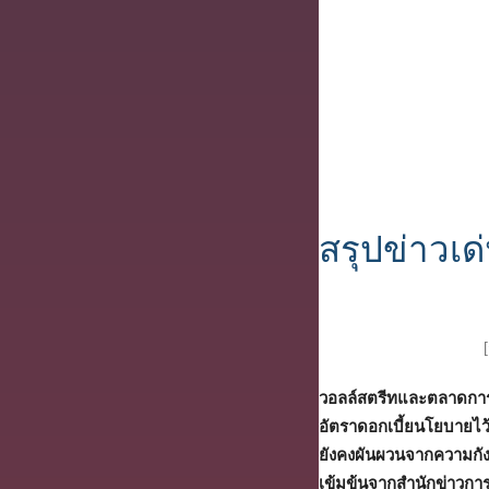
สรุปข่าวเ
วอลล์สตรีทและตลาดการ
อัตราดอกเบี้ยนโยบายไว
ยังคงผันผวนจากความกั
เข้มข้นจากสำนักข่าวการเ