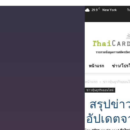
C
29.9
วั
New York
สมัคร
บัตร
เครดิต
บัตร
กด
หน้าแรก
ข่าว/โปรโ
เงินสด
และ
หน้าแรก
ข่าวหุ้นธุรกิจออนไ
สิน
ข่าวหุ้นธุรกิจออนไลน์
เชื่อ
บุคคล
สรุปข่า
ทุก
ธนาคาร
อัปเดตจ
อนุมัติ
เร็ว