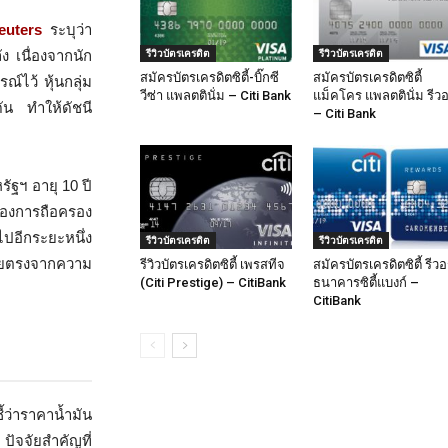
euters
ระบุว่า
รีวิวบัตรเครดิต
รีวิวบัตรเครดิต
 เนื่องจากนัก
สมัครบัตรเครดิตซิตี้-บิ๊กซี
สมัครบัตรเครดิตซิตี้
์ไว้ หุ้นกลุ่ม
วีซ่า แพลตตินั่ม – Citi Bank
แม็คโคร แพลตตินั่ม รีวอ
ัน ทำให้ดัชนี
– Citi Bank
ฐฯ อายุ 10 ปี
้องการถือครอง
ไปอีกระยะหนึ่ง
รีวิวบัตรเครดิต
รีวิวบัตรเครดิต
ผลโดยตรงจากความ
รีวิวบัตรเครดิตซิตี้ เพรสทีจ
สมัครบัตรเครดิตซิตี้ รีวอ
(Citi Prestige) – CitiBank
ธนาคารซิตี้แบงก์ –
CitiBank
้ว่าราคาน้ำมัน
ัจจัยสำคัญที่