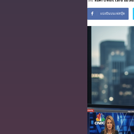
โดย
สมัคร credit card มือใหม่
บริการ
ฟรี
แบ่งปันบนเฟสบุ๊ค