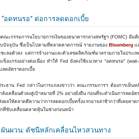
 “อดทนรอ” ต่อการลดดอกเบี้ย
ของคณะกรรมการนโยบายการเงินของธนาคารกลางสหรัฐฯ (FOMC) มีมติเป
ะดับปัจจุบัน ซึ่งเป็นไปตามที่ตลาดคาดการณ์ รายงานของ
Bloomberg
แ
เริ่มชะลอตัวลง แต่การจ้างงานและตัวเลขผลิตภัณฑ์มวลรวมภายในประ
ข็งแกร่งอย่างต่อเนื่อง ทำให้ Fed ยังคงใช้แนวทาง “อดทนรอ” (wait-
ับลดอัตราดอกเบี้ย
ระธาน Fed กล่าวในการแถลงข่าวว่า คณะกรรมการฯ ต้องการเห็นหลั
ำลังเคลื่อนตัวลงสู่เป้าหมายที่ 2% อย่างยั่งยืน ก่อนที่จะดำเนินการลดอั
ี้ส่งผลให้ตลาดตีความว่าการลดดอกเบี้ยครั้งแรกอาจล่าช้ากว่าที่เคยคาด
ลักที่ขับเคลื่อนตลาดหุ้นในช่วงก่อนหน้า
 ผันผวน: ดัชนีหลักเคลื่อนไหวสวนทาง