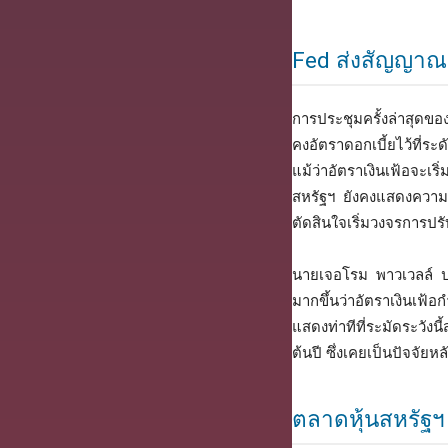
Fed ส่งสัญญาณ
การประชุมครั้งล่าสุด
คงอัตราดอกเบี้ยไว้ที่ร
แม้ว่าอัตราเงินเฟ้อจะ
สหรัฐฯ ยังคงแสดงความแ
ตัดสินใจเริ่มวงจรการปร
นายเจอโรม พาวเวลล์ ป
มากขึ้นว่าอัตราเงินเฟ้อก
แสดงท่าทีที่ระมัดระวังน
ต้นปี ซึ่งเคยเป็นปัจจัยห
ตลาดหุ้นสหรัฐฯ