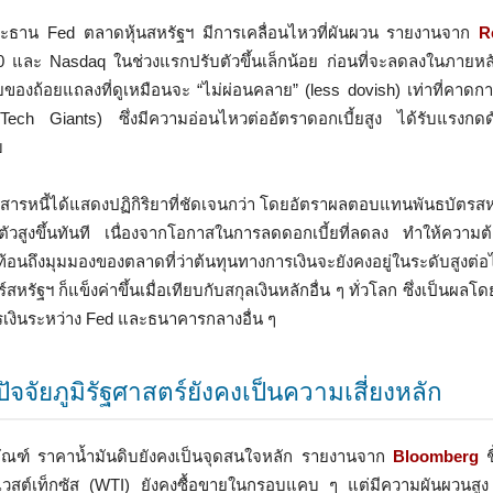
ธาน Fed ตลาดหุ้นสหรัฐฯ มีการเคลื่อนไหวที่ผันผวน รายงานจาก
R
0 และ Nasdaq ในช่วงแรกปรับตัวขึ้นเล็กน้อย ก่อนที่จะลดลงในภายหลัง
งถ้อยแถลงที่ดูเหมือนจะ “ไม่ผ่อนคลาย” (less dovish) เท่าที่คาดการณ
ch Giants) ซึ่งมีความอ่อนไหวต่ออัตราดอกเบี้ยสูง ได้รับแรงกดด
บ
ารหนี้ได้แสดงปฏิกิริยาที่ชัดเจนกว่า โดยอัตราผลตอบแทนพันธบัตรสหรั
ตัวสูงขึ้นทันที เนื่องจากโอกาสในการลดดอกเบี้ยที่ลดลง ทำให้ความต
นถึงมุมมองของตลาดที่ว่าต้นทุนทางการเงินจะยังคงอยู่ในระดับสูงต่อ
์สหรัฐฯ ก็แข็งค่าขึ้นเมื่อเทียบกับสกุลเงินหลักอื่น ๆ ทั่วโลก ซึ่งเป็น
งินระหว่าง Fed และธนาคารกลางอื่น ๆ
ปัจจัยภูมิรัฐศาสตร์ยังคงเป็นความเสี่ยงหลัก
ัณฑ์ ราคาน้ำมันดิบยังคงเป็นจุดสนใจหลัก รายงานจาก
Bloomberg
ชี
เวสต์เท็กซัส (WTI) ยังคงซื้อขายในกรอบแคบ ๆ แต่มีความผันผวนสูง ป