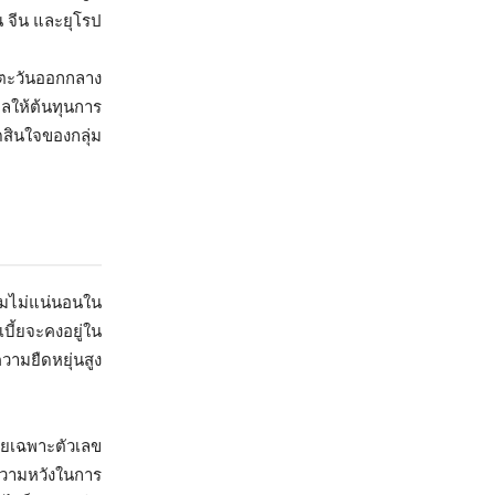
 จีน และยุโรป
นตะวันออกกลาง
ลให้ต้นทุนการ
ดสินใจของกลุ่ม
ามไม่แน่นอนใน
ี้ยจะคงอยู่ใน
วามยืดหยุ่นสูง
ดยเฉพาะตัวเลข
ความหวังในการ