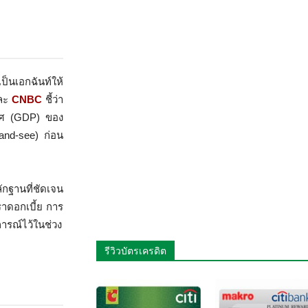
็นเอกฉันท์ให้
ละ
CNBC
ชี้ว่า
เทศ (GDP) ของ
and-see) ก่อน
กฐานที่ชัดเจน
ตราดอกเบี้ย การ
การณ์ไว้ในช่วง
รีวิวบัตรเครดิต