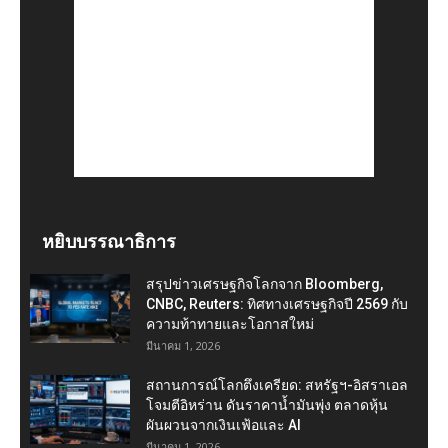
หยิบบรรณาธิการ
สรุปข่าวเศรษฐกิจโลกจาก Bloomberg,
CNBC, Reuters: ทิศทางเศรษฐกิจปี 2569 กับ
ความท้าทายและโอกาสใหม่
มีนาคม 1, 2026
สถานการณ์โลกตึงเครียด: สหรัฐฯ-อิสราเอล
โจมตีอิหร่าน ดันราคาน้ำมันพุ่ง ตลาดหุ้น
ผันผวนจากเงินเฟ้อและ AI
มีนาคม 1, 2026