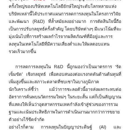
ครั้งใหญ่ของบริษัทเทคโนโลยียักษ์ใหญ่ระดับโลกหลายแห่ง
บริษัทเหล่านี้ได้ประกาศแผนการลดการลงทุนในโครงการวิจัย
และพัฒนา (R&D) ที่ล้ำสมัยลงอย่างมาก การตัดสินใจนี้ถือ
เป็นการปรับกลยุทธ์ครั้งสำคัญ โดยบริษัทต่างๆ มีแนวโน้มที่จะ
มุ่งเน้นไปที่การสร้างผลกำไรจากผลิตภัณฑ์ที่มีอยู่และการ
ลงทุนในเทคโนโลยีที่มีความเสี่ยงต่ำและให้ผลตอบแทน
รวดเร็วมากขึ้น
การลดการลงทุนใน R&D นี้ถูกมองว่าเป็นมาตรการ ‘รัด
เข็มขัด’ เชิงกลยุทธ์ เพื่อตอบสนองต่อแรงกดดันด้านต้นทุนที่
เพิ่มสูงขึ้นและสภาวะตลาดที่ซบเซาในบางภูมิภาค
นักวิเคราะห์ชี้ว่า แม้ว่าการชะลอตัวนี้อาจส่งผลกระทบต่อ
อัตราการค้นพบนวัตกรรมใหม่ๆ ในระยะสั้น แต่ก็เป็นสัญญาณ
ที่แสดงให้เห็นว่าอุตสาหกรรมเทคกำลังเข้าสู่ช่วงของการรวม
ฐานและเน้นประสิทธิภาพในการดำเนินงานมากกว่าการขยาย
ตัวอย่างไร้ขีดจำกัด
อย่างไรก็ตาม การลงทุนในปัญญาประดิษฐ์ (AI) และ