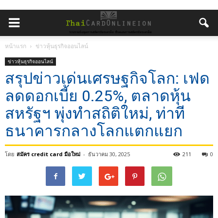
หน้าแรก
ข่าวหุ้นธุรกิจออนไลน์
ข่าวหุ้นธุรกิจออนไลน์
สรุปข่าวเด่นเศรษฐกิจโลก: เฟด
ลดดอกเบี้ย 0.25%, ตลาดหุ้น
สหรัฐฯ พุ่งทำสถิติใหม่, ท่าที
ธนาคารกลางโลกแตกแยก
โดย
สมัคร credit card มือใหม่
-
ธันวาคม 30, 2025
211
0