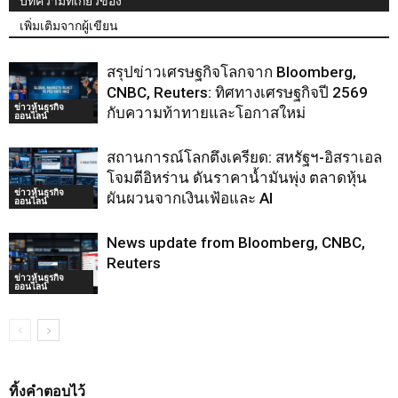
บทความที่เกี่ยวข้อง
เพิ่มเติมจากผู้เขียน
สรุปข่าวเศรษฐกิจโลกจาก Bloomberg,
CNBC, Reuters: ทิศทางเศรษฐกิจปี 2569
ข่าวหุ้นธุรกิจ
กับความท้าทายและโอกาสใหม่
ออนไลน์
สถานการณ์โลกตึงเครียด: สหรัฐฯ-อิสราเอล
โจมตีอิหร่าน ดันราคาน้ำมันพุ่ง ตลาดหุ้น
ข่าวหุ้นธุรกิจ
ผันผวนจากเงินเฟ้อและ AI
ออนไลน์
News update from Bloomberg, CNBC,
Reuters
ข่าวหุ้นธุรกิจ
ออนไลน์
ทิ้งคำตอบไว้