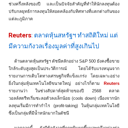
ช่วงครึ่งหลังของปี และเป็นปัจจัยสำคัญที่ทำให้นักลงทุนต้อง
ปรับกลยุทธ์การลงทุนให้สอดคล้องกับทิศทางที่แตกต่างกันของ
แต่ละภูมิภาค
Reuters
: ตลาดหุ้นสหรัฐฯ ทำสถิติใหม่ แต่
มีความกังวลเรื่องมูลค่าที่สูงเกินไป
ด้านตลาดหุ้นสหรัฐฯ ดัชนีหลักอย่าง S&P 500 ยังคงซื้อขาย
ใกล้ระดับสูงสุดเป็นประวัติการณ์ โดยได้รับแรงหนุนจาก
รายงานการเติบโตทางเศรษฐกิจที่แข็งแกร่ง โดยเฉพาะอย่าง
ยิ่งในกลุ่มหุ้นเทคโนโลยีขนาดใหญ่ อย่างไรก็ตาม
Reuters
รายงานว่า ในช่วงสัปดาห์สุดท้ายของปี 2568 ตลาด
วอลล์สตรีทเริ่มชะลอตัวลงเล็กน้อย (cools down) เนื่องจากนัก
ลงทุนเริ่มมีการทำกำไร (profit-taking) ในหุ้นกลุ่มเทคโนโลยี
ซึ่งเป็นกลุ่มที่มีน้ำหนักมากในดัชนี
นอกจากนี้ ยังมีข้อกังวลที่ถูกหยิบยกขึ้นมาพูดถึงอย่างต่อ