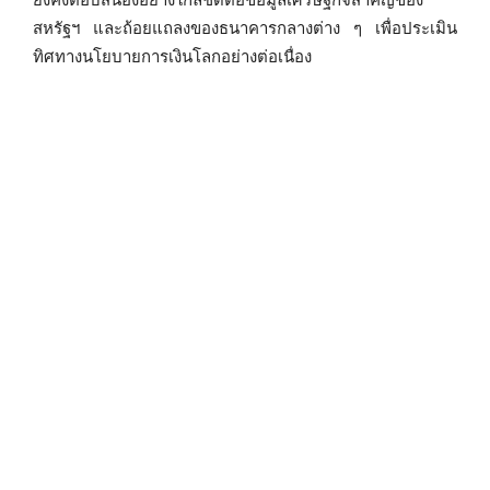
สหรัฐฯ และถ้อยแถลงของธนาคารกลางต่าง ๆ เพื่อประเมิน
ทิศทางนโยบายการเงินโลกอย่างต่อเนื่อง