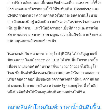
การปรับลดอัตราดอกเบี้ยของ Fed ขณะที่บางแหล่งข่าวก็ชี้ว่า
Fed อาจจะคงอัตราดอกเบี้ยไว้ที่ระดับเดิม. Bloomberg และ
CNBC รายงานว่า ความคาดหวังในการผ่อนคลายนโยบาย
การเงินยังคงมีอยู่ แม้จะมีความกังวลว่าอัตราการว่างงานอาจ
เพิ่มสูงขึ้นก็ตาม. แนวโน้มอัตราดอกเบี้ยที่ต่ำลงและการเพิ่ม
สภาพคล่องจากธนาคารกลางถูกมองว่าเป็นปัจจัยบวกที่จะช่วย
สนับสนุนตลาดในระยะข้างหน้า.
ในทางกลับกัน ธนาคารกลางยุโรป (ECB) ได้ส่งสัญญาณที่
ชัดเจนกว่า โดยมีรายงานว่า ECB ได้ปรับขึ้นอัตราดอกเบี้ย
เนื่องจากแรงกดดันด้านราคาที่ขยายวงกว้างออกไปในยูโร
โซน ซึ่งเป็นท่าทีที่สวนทางกับความคาดหวังในการชะลอการ
ปรับลดอัตราดอกเบี้ยของธนาคารกลางหลักอื่นๆ. ความแตก
ต่างของนโยบายการเงินระหว่างสหรัฐฯ และยุโรปนี้ เป็นอีก
หนึ่งปัจจัยที่ทำให้นักลงทุนต้องติดตามอย่างใกล้ชิด.
ตลาดสินค้าโภคภัณฑ์: ราคาน้ำมันดิบฟื้น