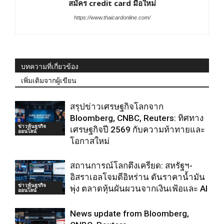
สมัคร credit card มือใหม่
https://www.thaicardonline.com/
บทความที่เกี่ยวข้อง
เพิ่มเติมจากผู้เขียน
สรุปข่าวเศรษฐกิจโลกจาก
Bloomberg, CNBC, Reuters: ทิศทาง
ข่าวหุ้นธุรกิจ
เศรษฐกิจปี 2569 กับความท้าทายและ
ออนไลน์
โอกาสใหม่
สถานการณ์โลกตึงเครียด: สหรัฐฯ-
อิสราเอลโจมตีอิหร่าน ดันราคาน้ำมัน
ข่าวหุ้นธุรกิจ
พุ่ง ตลาดหุ้นผันผวนจากเงินเฟ้อและ AI
ออนไลน์
News update from Bloomberg,