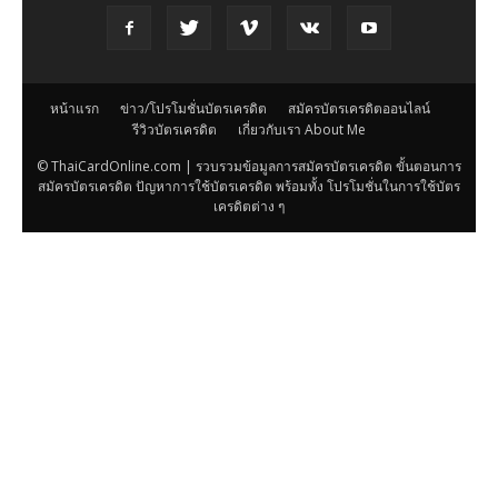
หน้าแรก
ข่าว/โปรโมชั่นบัตรเครดิต
สมัครบัตรเครดิตออนไลน์
รีวิวบัตรเครดิต
เกี่ยวกับเรา About Me
© ThaiCardOnline.com | รวบรวมข้อมูลการสมัครบัตรเครดิต ขั้นตอนการ
สมัครบัตรเครดิต ปัญหาการใช้บัตรเครดิต พร้อมทั้ง โปรโมชั่นในการใช้บัตร
เครดิตต่าง ๆ