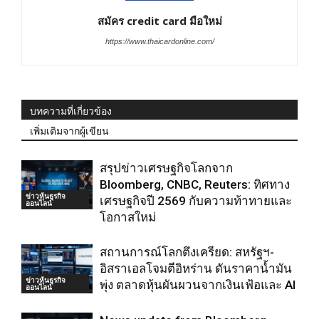
สมัคร credit card มือใหม่
https://www.thaicardonline.com/
บทความที่เกี่ยวข้อง
เพิ่มเติมจากผู้เขียน
สรุปข่าวเศรษฐกิจโลกจาก
Bloomberg, CNBC, Reuters: ทิศทาง
ข่าวหุ้นธุรกิจ
เศรษฐกิจปี 2569 กับความท้าทายและ
ออนไลน์
โอกาสใหม่
สถานการณ์โลกตึงเครียด: สหรัฐฯ-
อิสราเอลโจมตีอิหร่าน ดันราคาน้ำมัน
ข่าวหุ้นธุรกิจ
พุ่ง ตลาดหุ้นผันผวนจากเงินเฟ้อและ AI
ออนไลน์