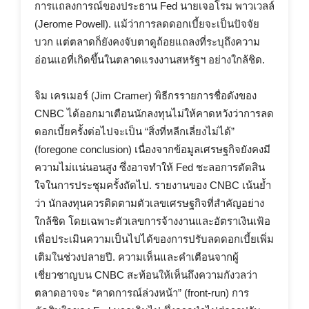
การแถลงการณ์ของประธาน Fed นายเจอโรม พาวเวลล์
(Jerome Powell). แม้ว่าการลดดอกเบี้ยจะเป็นปัจจัย
บวก แต่ตลาดก็ยังคงจับตาดูถ้อยแถลงที่ระบุถึงความ
อ่อนแอที่เกิดขึ้นในตลาดแรงงานสหรัฐฯ อย่างใกล้ชิด.
จิม เครเมอร์ (Jim Cramer) พิธีกรรายการชื่อดังของ
CNBC ได้ออกมาเตือนนักลงทุนไม่ให้คาดหวังว่าการลด
ดอกเบี้ยครั้งต่อไปจะเป็น “สิ่งที่หลีกเลี่ยงไม่ได้”
(foregone conclusion) เนื่องจากข้อมูลเศรษฐกิจยังคงมี
ความไม่แน่นอนสูง ซึ่งอาจทำให้ Fed ชะลอการตัดสิน
ใจในการประชุมครั้งถัดไป. รายงานของ CNBC เน้นย้ำ
ว่า นักลงทุนควรติดตามตัวเลขเศรษฐกิจที่สำคัญอย่าง
ใกล้ชิด โดยเฉพาะตัวเลขการจ้างงานและอัตราเงินเฟ้อ
เพื่อประเมินความเป็นไปได้ของการปรับลดดอกเบี้ยเพิ่ม
เติมในช่วงปลายปี. ความเห็นและคำเตือนจากผู้
เชี่ยวชาญบน CNBC สะท้อนให้เห็นถึงความกังวลว่า
ตลาดอาจจะ “คาดการณ์ล่วงหน้า” (front-run) การ