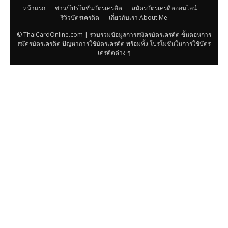
หน้าแรก
ข่าว/โปรโมชั่นบัตรเครดิต
สมัครบัตรเครดิตออนไลน์
รีวิวบัตรเครดิต
เกี่ยวกับเรา About Me
© ThaiCardOnline.com | รวบรวมข้อมูลการสมัครบัตรเครดิต ขั้นตอนการ
สมัครบัตรเครดิต ปัญหาการใช้บัตรเครดิต พร้อมทั้ง โปรโมชั่นในการใช้บัตร
เครดิตต่าง ๆ