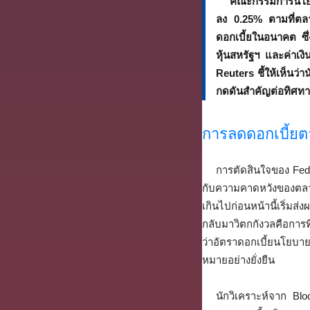
คณะกรรมการนโยบา
ลง 0.25% ตามที่ตลา
ดอกเบี้ยในอนาคต ซึ่
หุ้นสหรัฐฯ และค่าเ
Reuters ชี้ให้เห็นว่
กดดันสำคัญต่อทิศท
การลดดอกเบี้
การตัดสินใจของ Fed 
กับความคาดหวังของตลาด
เกินไปก่อนหน้านี้เริ่มส
กลับมาวิตกกังวลคือการ
ว่าอัตราดอกเบี้ยนโยบายจ
หมายอย่างยั่งยืน
นักวิเคราะห์จาก Blo