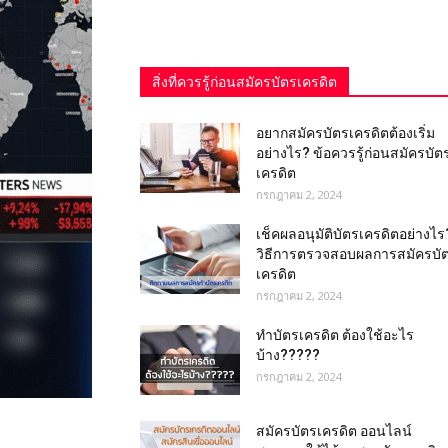
สิ่งที่ควรรู้ก่อนสมัครบัตรเครดิต
อยากสมัครบัตรเครดิตต้องเริ่ม
อย่างไร? ข้อควรรู้ก่อนสมัครบัต
เครดิต
กรกฎาคม 2, 2024
เช็คผลอนุมัติบัตรเครดิตอย่างไร
วิธีการตรวจสอบผลการสมัครบั
เครดิต
กรกฎาคม 2, 2024
ทำบัตรเครดิต ต้องใช้อะไร
บ้าง?????
กรกฎาคม 2, 2024
สมัครบัตรเครดิต ออนไลน์