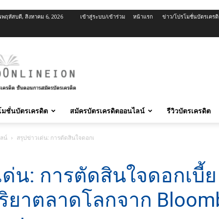
นพฤหัสบดี, สิงหาคม 6, 2026
เข้าสู่ระบบ/เข้าร่วม
หน้าแรก
ข่าว/โปรโมชั่นบัตรเครด
มชั่นบัตรเครดิต
สมัครบัตรเครดิตออนไลน์
รีวิวบัตรเครดิต
ลน์
สรุปข่าวเด่น: การตัดสินใจดอกเบี้ย Fed และปฏิกิริยาตลาดโลกจาก Bloomberg,
เด่น: การตัดสินใจดอกเบี้ย
ิริยาตลาดโลกจาก Bloom