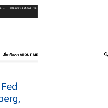
ิต
สมัครบัตรเครดิตออนไลน์
รีวิวบัตรเครดิต
เกี่ยวกับเรา About Me
เกี่ยวกับเรา ABOUT ME
 CNBC, Reuters
 Fed
berg,