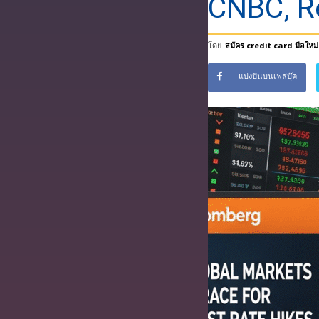
CNBC, R
โดย
สมัคร credit card มือใหม่
แบ่งปันบนเฟสบุ๊ค