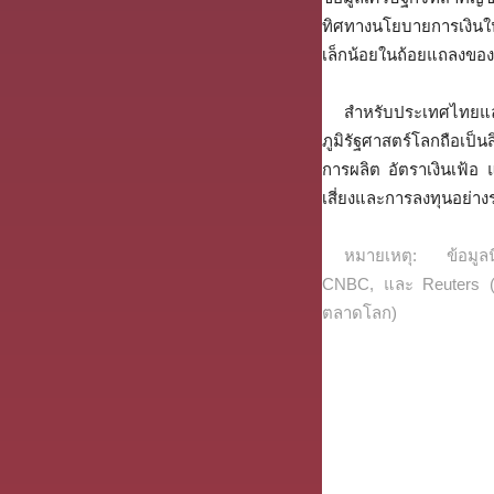
ทิศทางนโยบายการเงินใน
เล็กน้อยในถ้อยแถลงของ
สำหรับประเทศไทยแ
ภูมิรัฐศาสตร์โลกถือเป็
การผลิต อัตราเงินเฟ้อ
เสี่ยงและการลงทุนอย่าง
หมายเหตุ: ข้อมูลน
CNBC, และ Reuters (อ้
ตลาดโลก)