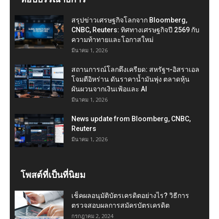
สรุปข่าวเศรษฐกิจโลกจาก Bloomberg,
CNBC, Reuters: ทิศทางเศรษฐกิจปี 2569 กับ
ความท้าทายและโอกาสใหม่
มีนาคม 1, 2026
สถานการณ์โลกตึงเครียด: สหรัฐฯ-อิสราเอล
โจมตีอิหร่าน ดันราคาน้ำมันพุ่ง ตลาดหุ้น
ผันผวนจากเงินเฟ้อและ AI
มีนาคม 1, 2026
News update from Bloomberg, CNBC,
Reuters
มีนาคม 1, 2026
โพสต์ที่เป็นที่นิยม
เช็คผลอนุมัติบัตรเครดิตอย่างไร? วิธีการ
ตรวจสอบผลการสมัครบัตรเครดิต
กรกฎาคม 2, 2024