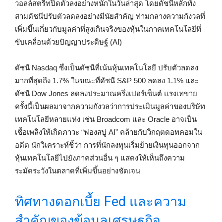
วอลล์สตรีทปิดตัวลงอย่างหนักในวันล่าสุด โดยดัชนีหลักทั้ง
สามดัชนีปรับตัวลดลงอย่างมีนัยสำคัญ ท่ามกลางความกังวลที่
เพิ่มขึ้นเกี่ยวกับมูลค่าที่สูงเกินจริงของหุ้นในภาคเทคโนโลยีที่
ขับเคลื่อนด้วยปัญญาประดิษฐ์ (AI)
ดัชนี Nasdaq ซึ่งเป็นดัชนีที่เน้นหุ้นเทคโนโลยี ปรับตัวลดลง
มากที่สุดถึง 1.7% ในขณะที่ดัชนี S&P 500 ลดลง 1.1% และ
ดัชนี Dow Jones ลดลงประมาณครึ่งเปอร์เซ็นต์ แรงเทขาย
ครั้งนี้เป็นผลมาจากความกังวลว่าการประเมินมูลค่าของบริษัท
เทคโนโลยีหลายแห่ง เช่น Broadcom และ Oracle อาจเป็น
เชื้อเพลิงให้เกิดภาวะ “ฟองสบู่ AI” คล้ายกับวิกฤตดอทคอมใน
อดีต นักวิเคราะห์ชี้ว่า การที่นักลงทุนเริ่มย้ายเงินทุนออกจาก
หุ้นเทคโนโลยีไปยังภาคส่วนอื่น ๆ แสดงให้เห็นถึงความ
ระมัดระวังในตลาดที่เพิ่มขึ้นอย่างชัดเจน
ทิศทางดอกเบี้ย Fed และความ
สำคัญของข้อมูลเศรษฐกิจ