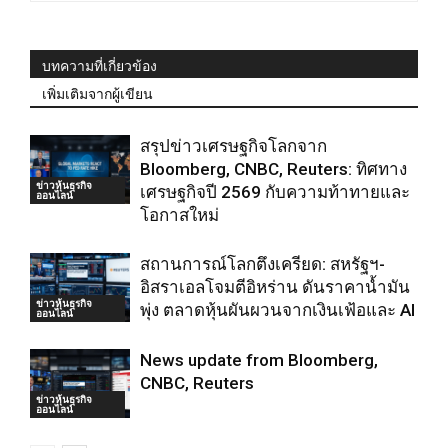
บทความที่เกี่ยวข้อง
เพิ่มเติมจากผู้เขียน
สรุปข่าวเศรษฐกิจโลกจาก
Bloomberg, CNBC, Reuters: ทิศทาง
ข่าวหุ้นธุรกิจ
เศรษฐกิจปี 2569 กับความท้าทายและ
ออนไลน์
โอกาสใหม่
สถานการณ์โลกตึงเครียด: สหรัฐฯ-
อิสราเอลโจมตีอิหร่าน ดันราคาน้ำมัน
ข่าวหุ้นธุรกิจ
พุ่ง ตลาดหุ้นผันผวนจากเงินเฟ้อและ AI
ออนไลน์
News update from Bloomberg,
CNBC, Reuters
ข่าวหุ้นธุรกิจ
ออนไลน์