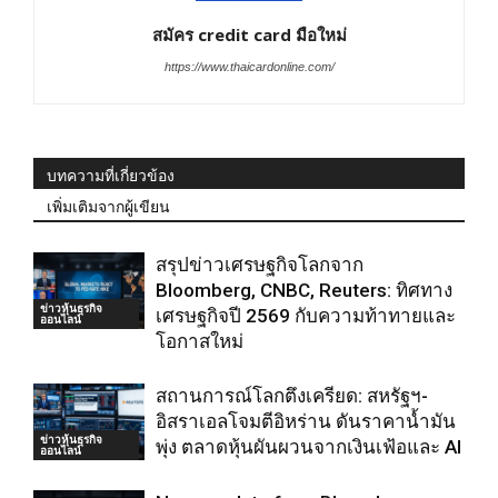
สมัคร credit card มือใหม่
https://www.thaicardonline.com/
บทความที่เกี่ยวข้อง
เพิ่มเติมจากผู้เขียน
สรุปข่าวเศรษฐกิจโลกจาก
Bloomberg, CNBC, Reuters: ทิศทาง
ข่าวหุ้นธุรกิจ
เศรษฐกิจปี 2569 กับความท้าทายและ
ออนไลน์
โอกาสใหม่
สถานการณ์โลกตึงเครียด: สหรัฐฯ-
อิสราเอลโจมตีอิหร่าน ดันราคาน้ำมัน
ข่าวหุ้นธุรกิจ
พุ่ง ตลาดหุ้นผันผวนจากเงินเฟ้อและ AI
ออนไลน์