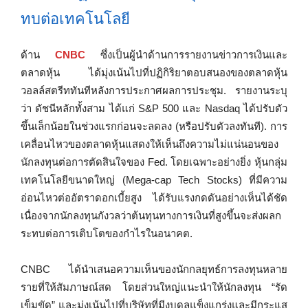
ทบต่อเทคโนโลยี
ด้าน
CNBC
ซึ่งเป็นผู้นำด้านการรายงานข่าวการเงินและ
ตลาดหุ้น ได้มุ่งเน้นไปที่ปฏิกิริยาตอบสนองของตลาดหุ้น
วอลล์สตรีททันทีหลังการประกาศผลการประชุม. รายงานระบุ
ว่า ดัชนีหลักทั้งสาม ได้แก่ S&P 500 และ Nasdaq ได้ปรับตัว
ขึ้นเล็กน้อยในช่วงแรกก่อนจะลดลง (หรือปรับตัวลงทันที). การ
เคลื่อนไหวของตลาดหุ้นแสดงให้เห็นถึงความไม่แน่นอนของ
นักลงทุนต่อการตัดสินใจของ Fed. โดยเฉพาะอย่างยิ่ง หุ้นกลุ่ม
เทคโนโลยีขนาดใหญ่ (Mega-cap Tech Stocks) ที่มีความ
อ่อนไหวต่ออัตราดอกเบี้ยสูง ได้รับแรงกดดันอย่างเห็นได้ชัด
เนื่องจากนักลงทุนกังวลว่าต้นทุนทางการเงินที่สูงขึ้นจะส่งผลก
ระทบต่อการเติบโตของกำไรในอนาคต.
CNBC ได้นำเสนอความเห็นของนักกลยุทธ์การลงทุนหลาย
รายที่ให้สัมภาษณ์สด โดยส่วนใหญ่แนะนำให้นักลงทุน “รัด
เข็มขัด” และมุ่งเน้นไปที่บริษัทที่มีงบดุลแข็งแกร่งและมีกระแส