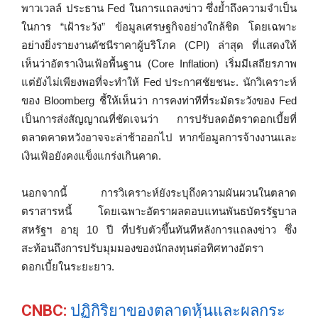
พาวเวลล์ ประธาน Fed ในการแถลงข่าว ซึ่งย้ำถึงความจำเป็น
ในการ “เฝ้าระวัง” ข้อมูลเศรษฐกิจอย่างใกล้ชิด โดยเฉพาะ
อย่างยิ่งรายงานดัชนีราคาผู้บริโภค (CPI) ล่าสุด ที่แสดงให้
เห็นว่าอัตราเงินเฟ้อพื้นฐาน (Core Inflation) เริ่มมีเสถียรภาพ
แต่ยังไม่เพียงพอที่จะทำให้ Fed ประกาศชัยชนะ. นักวิเคราะห์
ของ Bloomberg ชี้ให้เห็นว่า การคงท่าทีที่ระมัดระวังของ Fed
เป็นการส่งสัญญาณที่ชัดเจนว่า การปรับลดอัตราดอกเบี้ยที่
ตลาดคาดหวังอาจจะล่าช้าออกไป หากข้อมูลการจ้างงานและ
เงินเฟ้อยังคงแข็งแกร่งเกินคาด.
นอกจากนี้ การวิเคราะห์ยังระบุถึงความผันผวนในตลาด
ตราสารหนี้ โดยเฉพาะอัตราผลตอบแทนพันธบัตรรัฐบาล
สหรัฐฯ อายุ 10 ปี ที่ปรับตัวขึ้นทันทีหลังการแถลงข่าว ซึ่ง
สะท้อนถึงการปรับมุมมองของนักลงทุนต่อทิศทางอัตรา
ดอกเบี้ยในระยะยาว.
CNBC:
ปฏิกิริยาของตลาดหุ้นและผลกระ