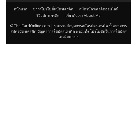
หน้าแรก
ข่าว/โปรโมชั่นบัตรเครดิต
สมัครบัตรเครดิตออนไลน์
รีวิวบัตรเครดิต
เกี่ยวกับเรา About Me
© ThaiCardOnline.com | รวบรวมข้อมูลการสมัครบัตรเครดิต ขั้นตอนการ
สมัครบัตรเครดิต ปัญหาการใช้บัตรเครดิต พร้อมทั้ง โปรโมชั่นในการใช้บัตร
เครดิตต่าง ๆ