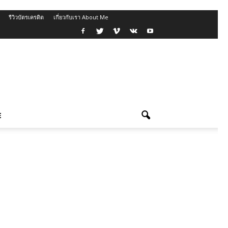
รีวิวบัตรเครดิต
เกี่ยวกับเรา About Me
E