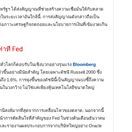
ฯ ได้ส่งสัญญาณที่ช่วยสร้างความเชื่อมั่นให้กับตลาด
้ยในระยะเวลาอันใกล้นี้. การส่งสัญญาณดังกล่าวถือเป็น
นต่อภาวะเศรษฐกิจถดถอยและนโยบายการเงินที่เข้มงวดเกิน
ท่าที Fed
นทั่วโลกก็ตอบรับในเชิงบวกอย่างรุนแรง
Bloomberg
ขึ้นอย่างมีนัยสำคัญ โดยเฉพาะดัชนี Russell 2000 ซึ่ง
้นถึง 1.6%. การพุ่งขึ้นของดัชนีนี้เป็นสัญญาณบ่งชี้ถึงความ
มขึ้นในวงกว้าง ไม่ใช่แค่เพียงหุ้นเทคโนโลยีขนาดใหญ่
บอานิสงส์มากที่สุดจากการเคลื่อนไหวของตลาด. นอกจากนี้
น้าการตัดสินใจที่สำคัญของ Fed ในช่วงต้นเดือนธันวาคม
จีน และรายงานผลประกอบการจากบริษัทใหญ่อย่าง Oracle