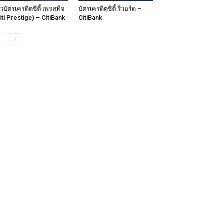
วิวบัตรเครดิตซิตี้ เพรสทีจ
บัตรเครดิตซิตี้ รีวอร์ด –
iti Prestige) – CitiBank
CitiBank