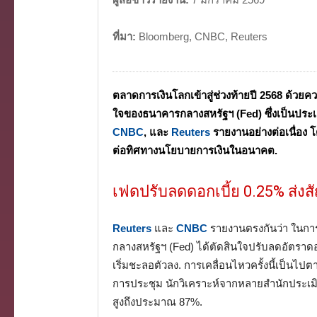
ที่มา:
Bloomberg, CNBC, Reuters
ตลาดการเงินโลกเข้าสู่ช่วงท้ายปี 2568 ด้วย
ใจของธนาคารกลางสหรัฐฯ (Fed) ซึ่งเป็นประเด
CNBC
, และ
Reuters
รายงานอย่างต่อเนื่อง
ต่อทิศทางนโยบายการเงินในอนาคต.
เฟดปรับลดดอกเบี้ย 0.25% ส
Reuters
และ
CNBC
รายงานตรงกันว่า ในการ
กลางสหรัฐฯ (Fed) ได้ตัดสินใจปรับลดอัตราดอก
เริ่มชะลอตัวลง. การเคลื่อนไหวครั้งนี้เป็นไ
การประชุม นักวิเคราะห์จากหลายสำนักประเม
สูงถึงประมาณ 87%.