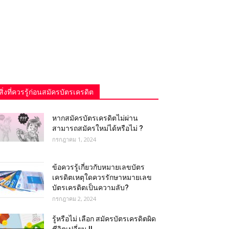
สิ่งที่ควรรู้ก่อนสมัครบัตรเครดิต
หากสมัครบัตรเครดิตไม่ผ่าน
สามารถสมัครใหม่ได้หรือไม่ ?
กรกฎาคม 1, 2024
ข้อควรรู้เกี่ยวกับหมายเลขบัตร
เครดิตเหตุใดควรรักษาหมายเลข
บัตรเครดิตเป็นความลับ?
กรกฎาคม 2, 2024
รู้หรือไม่ เลือก สมัครบัตรเครดิตผิด