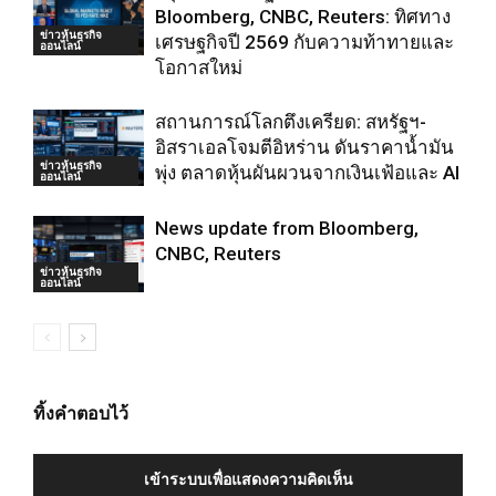
Bloomberg, CNBC, Reuters: ทิศทาง
ข่าวหุ้นธุรกิจ
เศรษฐกิจปี 2569 กับความท้าทายและ
ออนไลน์
โอกาสใหม่
สถานการณ์โลกตึงเครียด: สหรัฐฯ-
อิสราเอลโจมตีอิหร่าน ดันราคาน้ำมัน
ข่าวหุ้นธุรกิจ
พุ่ง ตลาดหุ้นผันผวนจากเงินเฟ้อและ AI
ออนไลน์
News update from Bloomberg,
CNBC, Reuters
ข่าวหุ้นธุรกิจ
ออนไลน์
ทิ้งคำตอบไว้
เข้าระบบเพื่อแสดงความคิดเห็น