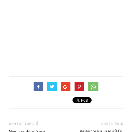
บทความก่อนหน้านี้
บทความถัดไป
News update from
สรุปข่าวเด่น: บลูมเบิร์ก,