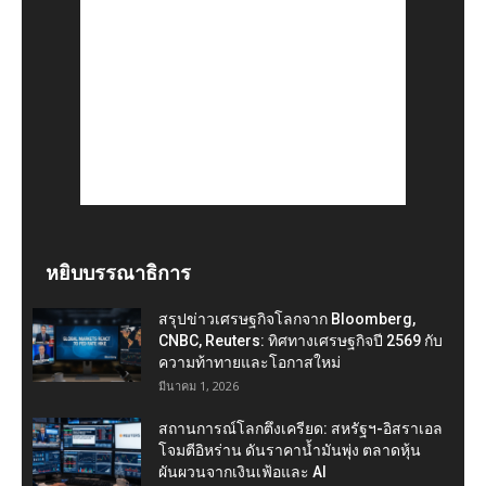
หยิบบรรณาธิการ
สรุปข่าวเศรษฐกิจโลกจาก Bloomberg,
CNBC, Reuters: ทิศทางเศรษฐกิจปี 2569 กับ
ความท้าทายและโอกาสใหม่
มีนาคม 1, 2026
สถานการณ์โลกตึงเครียด: สหรัฐฯ-อิสราเอล
โจมตีอิหร่าน ดันราคาน้ำมันพุ่ง ตลาดหุ้น
ผันผวนจากเงินเฟ้อและ AI