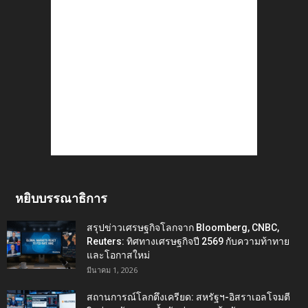
หยิบบรรณาธิการ
สรุปข่าวเศรษฐกิจโลกจาก Bloomberg, CNBC,
Reuters: ทิศทางเศรษฐกิจปี 2569 กับความท้าทาย
และโอกาสใหม่
มีนาคม 1, 2026
สถานการณ์โลกตึงเครียด: สหรัฐฯ-อิสราเอลโจมตี