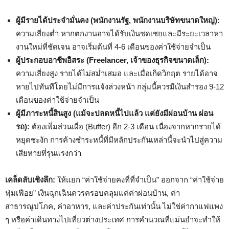
ผู้มีรายได้ประจำมั่นคง (พนักงานรัฐ, พนักงานบริษัทขนาดใหญ่):
ความเสี่ยงต่ำ หากตกงานอาจได้รับเงินชดเชยและมีระยะเวลาหา
งานใหม่ที่ชัดเจน อาจเริ่มต้นที่ 4-6 เดือนของค่าใช้จ่ายจำเป็น
ผู้ประกอบอาชีพอิสระ (Freelancer, เจ้าของธุรกิจขนาดเล็ก):
ความเสี่ยงสูง รายได้ไม่สม่ำเสมอ และเมื่อเกิดวิกฤต รายได้อาจ
หายไปทันทีโดยไม่มีการแจ้งล่วงหน้า กลุ่มนี้ควรมีเงินสำรอง 9-12
เดือนของค่าใช้จ่ายจำเป็น
ผู้มีภาระหนี้สินสูง (แม้จะปลดหนี้ไปแล้ว แต่ยังมีผ่อนบ้าน ผ่อน
รถ):
ต้องเพิ่มส่วนเผื่อ (Buffer) อีก 2-3 เดือน เนื่องจากหากรายได้
หยุดชะงัก การค้างชำระหนี้ที่มีหลักประกันเหล่านี้จะนำไปสู่ความ
เสียหายที่รุนแรงกว่า
เคล็ดลับเชิงลึก:
ให้แยก “ค่าใช้จ่ายคงที่ที่จำเป็น” ออกจาก “ค่าใช้จ่าย
ฟุ่มเฟือย” เงินฉุกเฉินควรครอบคลุมแค่ค่าผ่อนบ้าน, ค่า
สาธารณูปโภค, ค่าอาหาร, และค่าประกันเท่านั้น ไม่ใช่ค่ากาแฟแพง
ๆ หรือค่าเดินทางไปเที่ยวต่างประเทศ การคำนวณที่แม่นยำจะทำให้