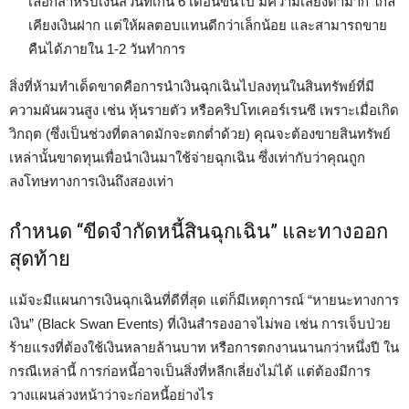
เลือกสำหรับเงินส่วนที่เกิน 6 เดือนขึ้นไป มีความเสี่ยงต่ำมาก ใกล้
เคียงเงินฝาก แต่ให้ผลตอบแทนดีกว่าเล็กน้อย และสามารถขาย
คืนได้ภายใน 1-2 วันทำการ
สิ่งที่ห้ามทำเด็ดขาดคือการนำเงินฉุกเฉินไปลงทุนในสินทรัพย์ที่มี
ความผันผวนสูง เช่น หุ้นรายตัว หรือคริปโทเคอร์เรนซี เพราะเมื่อเกิด
วิกฤต (ซึ่งเป็นช่วงที่ตลาดมักจะตกต่ำด้วย) คุณจะต้องขายสินทรัพย์
เหล่านั้นขาดทุนเพื่อนำเงินมาใช้จ่ายฉุกเฉิน ซึ่งเท่ากับว่าคุณถูก
ลงโทษทางการเงินถึงสองเท่า
กำหนด “ขีดจำกัดหนี้สินฉุกเฉิน” และทางออก
สุดท้าย
แม้จะมีแผนการเงินฉุกเฉินที่ดีที่สุด แต่ก็มีเหตุการณ์ “หายนะทางการ
เงิน” (Black Swan Events) ที่เงินสำรองอาจไม่พอ เช่น การเจ็บป่วย
ร้ายแรงที่ต้องใช้เงินหลายล้านบาท หรือการตกงานนานกว่าหนึ่งปี ใน
กรณีเหล่านี้ การก่อหนี้อาจเป็นสิ่งที่หลีกเลี่ยงไม่ได้ แต่ต้องมีการ
วางแผนล่วงหน้าว่าจะก่อหนี้อย่างไร