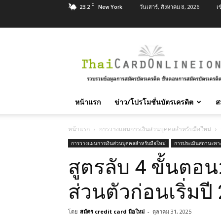
C
23.2
วันเสาร์, สิงหาคม 8, 2026
เ
New York
สมัคร
บัตร
เครดิต
บัตร
กด
เงินสด
หน้าแรก
ข่าว/โปรโมชั่นบัตรเครดิต
ส
และ
สิน
เชื่อ
หน้าแรก
การวางแผนการเงินส่วนบุคคลสำหรับมือใหม่
บุคคล
การวางแผนการเงินส่วนบุคคลสำหรับมือใหม่
การประเมินสถานะทาง
ทุก
สูตรลับ 4 ขั้นตอ
ธนาคาร
อนุมัติ
เร็ว
ส่วนตัวก่อนเริ่มป
บริการ
ฟรี
โดย
สมัคร credit card มือใหม่
-
ตุลาคม 31, 2025