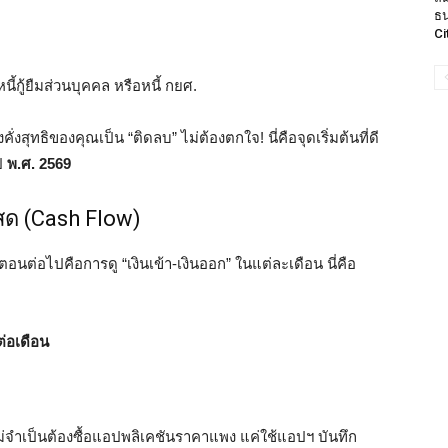
ธน
Ci
หนี้กู้ยืมส่วนบุคคล หรือหนี้ กยศ.
ุทธิของคุณเป็น “ติดลบ” ไม่ต้องตกใจ! นี่คือจุดเริ่มต้นที่ดี
ปี
พ.ศ. 2569
สด (Cash Flow)
้นตอนต่อไปคือการดู “เงินเข้า-เงินออก” ในแต่ละเดือน นี่คือ
ต่อเดือน
ไม่จำเป็นต้องซื้อแอปพลิเคชันราคาแพง แค่ใช้แอปฯ บันทึก