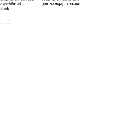
าคารซิตี้แบงก์ –
(Citi Prestige) – CitiBank
tiBank