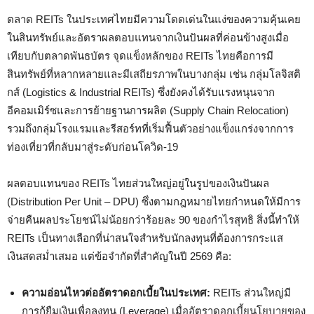
ตลาด REITs ในประเทศไทยมีความโดดเด่นในแง่ของความคุ้นเคย
ในสินทรัพย์และอัตราผลตอบแทนจากเงินปันผลที่ค่อนข้างสูงเมื่อ
เทียบกับตลาดพันธบัตร จุดแข็งหลักของ REITs ไทยคือการมี
สินทรัพย์ที่หลากหลายและมีเสถียรภาพในบางกลุ่ม เช่น กลุ่มโลจิสติ
กส์ (Logistics & Industrial REITs) ซึ่งยังคงได้รับแรงหนุนจาก
อีคอมเมิร์ซและการย้ายฐานการผลิต (Supply Chain Relocation)
รวมถึงกลุ่มโรงแรมและรีสอร์ทที่เริ่มฟื้นตัวอย่างแข็งแกร่งจากการ
ท่องเที่ยวที่กลับมาสู่ระดับก่อนโควิด-19
ผลตอบแทนของ REITs ไทยส่วนใหญ่อยู่ในรูปของเงินปันผล
(Distribution Per Unit – DPU) ซึ่งตามกฎหมายไทยกำหนดให้มีการ
จ่ายคืนผลประโยชน์ไม่น้อยกว่าร้อยละ 90 ของกำไรสุทธิ สิ่งนี้ทำให้
REITs เป็นทางเลือกที่น่าสนใจสำหรับนักลงทุนที่ต้องการกระแส
เงินสดสม่ำเสมอ แต่ข้อจำกัดที่สำคัญในปี 2569 คือ:
ความอ่อนไหวต่ออัตราดอกเบี้ยในประเทศ:
REITs ส่วนใหญ่มี
การกู้ยืมเงินเพื่อลงทุน (Leverage) เมื่ออัตราดอกเบี้ยนโยบายของ