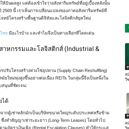
้ปันผลสูง แต่ต้องเข้าใจว่าอสังหาริมทรัพย์ที่อยู่เบื้องหลังนั้น
 2569 นี้ เราเห็นการเปลี่ยนแปลงของภาคอสังหาริมทรัพย์ที่
ทย์โครงสร้างพื้นฐานดิจิทัลและโลจิสติกส์ยุคใหม่
นไทย
มีอะไรบ้าง และทำไมจึงเป็นทางเลือกที่โดดเด่น
สาหกรรมและโลจิสติกส์ (Industrial &
ร
ปรับโครงสร้างห่วงโซ่อุปทาน (Supply Chain Reshuffling)
สม
หม่พุ่งสูงขึ้นอย่างต่อเนื่อง REITs ในกลุ่มนี้จึงเป็นหนึ่งใน
วี
บสนุนที่ชัดเจน:
ได้
ื่องจากผู้เช่าหลักมักเป็นบริษัทขนาดใหญ่ระดับประเทศหรือข้าม
ร
หญ่) ซึ่งทำสัญญาเช่าระยะยาว (Long-Term Leases) โดยทั่วไป
สม
าตามอัตราเงินเฟ้อ (Rental Escalation Clauses) ทำให้กระแส
วี