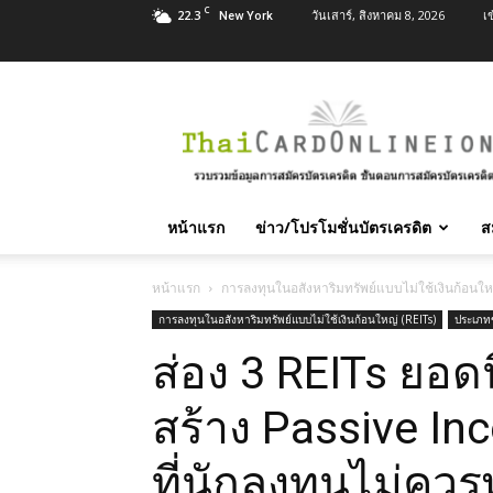
C
22.3
วันเสาร์, สิงหาคม 8, 2026
เ
New York
สมัคร
บัตร
เครดิต
บัตร
กด
เงินสด
หน้าแรก
ข่าว/โปรโมชั่นบัตรเครดิต
ส
และ
สิน
เชื่อ
หน้าแรก
การลงทุนในอสังหาริมทรัพย์แบบไม่ใช้เงินก้อนใหญ
บุคคล
การลงทุนในอสังหาริมทรัพย์แบบไม่ใช้เงินก้อนใหญ่ (REITs)
ประเภท
ทุก
ส่อง 3 REITs ยอ
ธนาคาร
อนุมัติ
เร็ว
สร้าง Passive In
บริการ
ฟรี
ที่นักลงทุนไม่คว