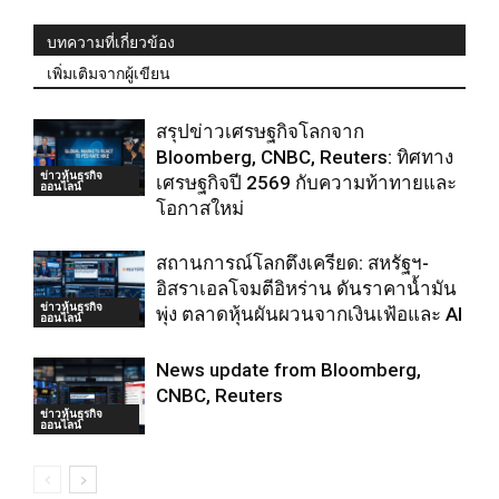
บทความที่เกี่ยวข้อง
เพิ่มเติมจากผู้เขียน
สรุปข่าวเศรษฐกิจโลกจาก
Bloomberg, CNBC, Reuters: ทิศทาง
ข่าวหุ้นธุรกิจ
เศรษฐกิจปี 2569 กับความท้าทายและ
ออนไลน์
โอกาสใหม่
สถานการณ์โลกตึงเครียด: สหรัฐฯ-
อิสราเอลโจมตีอิหร่าน ดันราคาน้ำมัน
ข่าวหุ้นธุรกิจ
พุ่ง ตลาดหุ้นผันผวนจากเงินเฟ้อและ AI
ออนไลน์
News update from Bloomberg,
CNBC, Reuters
ข่าวหุ้นธุรกิจ
ออนไลน์