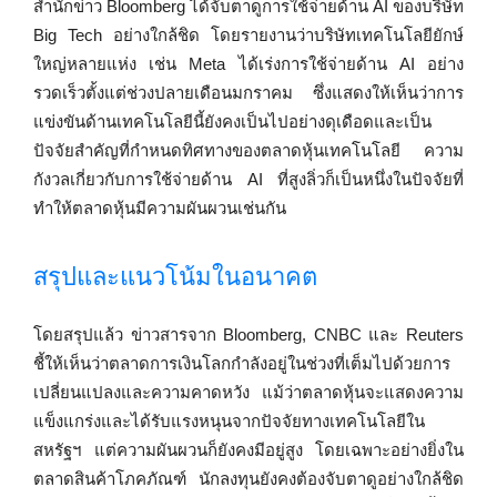
สำนักข่าว Bloomberg ได้จับตาดูการใช้จ่ายด้าน AI ของบริษัท
Big Tech อย่างใกล้ชิด โดยรายงานว่าบริษัทเทคโนโลยียักษ์
ใหญ่หลายแห่ง เช่น Meta ได้เร่งการใช้จ่ายด้าน AI อย่าง
รวดเร็วตั้งแต่ช่วงปลายเดือนมกราคม ซึ่งแสดงให้เห็นว่าการ
แข่งขันด้านเทคโนโลยีนี้ยังคงเป็นไปอย่างดุเดือดและเป็น
ปัจจัยสำคัญที่กำหนดทิศทางของตลาดหุ้นเทคโนโลยี ความ
กังวลเกี่ยวกับการใช้จ่ายด้าน AI ที่สูงลิ่วก็เป็นหนึ่งในปัจจัยที่
ทำให้ตลาดหุ้นมีความผันผวนเช่นกัน
สรุปและแนวโน้มในอนาคต
โดยสรุปแล้ว ข่าวสารจาก Bloomberg, CNBC และ Reuters
ชี้ให้เห็นว่าตลาดการเงินโลกกำลังอยู่ในช่วงที่เต็มไปด้วยการ
เปลี่ยนแปลงและความคาดหวัง แม้ว่าตลาดหุ้นจะแสดงความ
แข็งแกร่งและได้รับแรงหนุนจากปัจจัยทางเทคโนโลยีใน
สหรัฐฯ แต่ความผันผวนก็ยังคงมีอยู่สูง โดยเฉพาะอย่างยิ่งใน
ตลาดสินค้าโภคภัณฑ์ นักลงทุนยังคงต้องจับตาดูอย่างใกล้ชิด