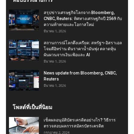
สรุปข่าวเศรษฐกิจโลกจาก Bloomberg,
CNBC, Reuters: ทิศทางเศรษฐกิจปี 2569 กับ
ความท้าทายและโอกาสใหม่
มีนาคม 1, 2026
สถานการณ์โลกตึงเครียด: สหรัฐฯ-อิสราเอล
โจมตีอิหร่าน ดันราคาน้ำมันพุ่ง ตลาดหุ้น
ผันผวนจากเงินเฟ้อและ AI
มีนาคม 1, 2026
News update from Bloomberg, CNBC,
Reuters
มีนาคม 1, 2026
โพสต์ที่เป็นที่นิยม
เช็คผลอนุมัติบัตรเครดิตอย่างไร? วิธีการ
ตรวจสอบผลการสมัครบัตรเครดิต
กรกฎาคม 2, 2024