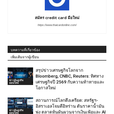
สมัคร credit card มือใหม่
https://www.thaicardonline.com/
บทความที่เกี่ยวข้อง
เพิ่มเติมจากผู้เขียน
สรุปข่าวเศรษฐกิจโลกจาก
Bloomberg, CNBC, Reuters: ทิศทาง
ข่าวหุ้นธุรกิจ
เศรษฐกิจปี 2569 กับความท้าทายและ
ออนไลน์
โอกาสใหม่
สถานการณ์โลกตึงเครียด: สหรัฐฯ-
อิสราเอลโจมตีอิหร่าน ดันราคาน้ำมัน
ข่าวหุ้นธุรกิจ
พุ่ง ตลาดหุ้นผันผวนจากเงินเฟ้อและ AI
ออนไลน์