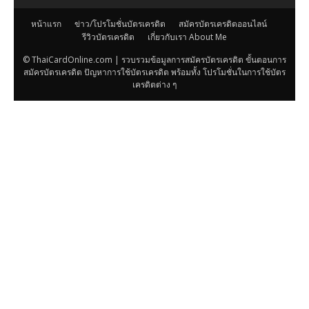
หน้าแรก
ข่าว/โปรโมชั่นบัตรเครดิต
สมัครบัตรเครดิตออนไลน์
รีวิวบัตรเครดิต
เกี่ยวกับเรา About Me
© ThaiCardOnline.com | รวบรวมข้อมูลการสมัครบัตรเครดิต ขั้นตอนการ
สมัครบัตรเครดิต ปัญหาการใช้บัตรเครดิต พร้อมทั้ง โปรโมชั่นในการใช้บัตร
เครดิตต่าง ๆ