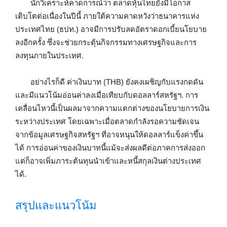
นักวิเคราะห์คาดการณ์ว่า ตลาดหุ้นไทยยังมีโอกาส
เติบโตต่อเนื่องในปีนี้ ภายใต้ความคาดหวังว่าธนาคารแห่ง
ประเทศไทย (ธปท.) อาจมีการปรับลดอัตราดอกเบี้ยนโยบาย
ลงอีกครั้ง ซึ่งจะช่วยกระตุ้นกิจกรรมทางเศรษฐกิจและการ
ลงทุนภายในประเทศ.
อย่างไรก็ดี ค่าเงินบาท (THB) ยังคงเผชิญกับแรงกดดัน
และมีแนวโน้มอ่อนค่าลงเมื่อเทียบกับดอลลาร์สหรัฐฯ. การ
เคลื่อนไหวนี้เป็นผลมาจากความแตกต่างของนโยบายการเงิน
ระหว่างประเทศ โดยเฉพาะเมื่อตลาดกำลังรอความชัดเจน
จากข้อมูลเศรษฐกิจสหรัฐฯ ที่อาจหนุนให้ดอลลาร์แข็งค่าขึ้น
ได้ การอ่อนค่าของเงินบาทนี้แม้จะส่งผลดีต่อภาคการส่งออก
แต่ก็อาจเพิ่มภาระต้นทุนนำเข้าและหนี้สกุลเงินต่างประเทศ
ได้.
สรุปและแนวโน้ม