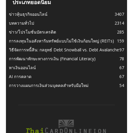
ประเภทยอดนิยม
ข่าวหุ้นธุรกิจออนไลน์
3407
บทความทั่วไป
2314
ข่าว/โปรโมชั่นบัตรเครดิต
285
การลงทุนในอสังหาริมทรัพย์แบบไม่ใช้เงินก้อนใหญ่ (REITs)
159
วิธีจัดการหนี้สิน: กลยุทธ์ Debt Snowball vs. Debt Avalanche
97
การพัฒนาทักษะทางการเงิน (Financial Literacy)
78
หาเงินออนไลน์
67
AI การตลาด
67
การวางแผนการเงินส่วนบุคคลสำหรับมือใหม่
54