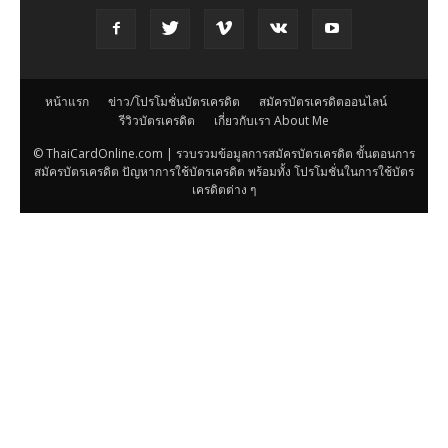
หน้าแรก
ข่าว/โปรโมชั่นบัตรเครดิต
สมัครบัตรเครดิตออนไลน์
รีวิวบัตรเครดิต
เกี่ยวกับเรา About Me
© ThaiCardOnline.com | รวบรวมข้อมูลการสมัครบัตรเครดิต ขั้นตอนการ
สมัครบัตรเครดิต ปัญหาการใช้บัตรเครดิต พร้อมทั้ง โปรโมชั่นในการใช้บัตร
เครดิตต่าง ๆ