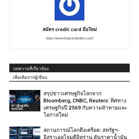
สมัคร credit card มือใหม่
https://www.thaicardonline.com/
บทความที่เกี่ยวข้อง
เพิ่มเติมจากผู้เขียน
สรุปข่าวเศรษฐกิจโลกจาก
Bloomberg, CNBC, Reuters: ทิศทาง
ข่าวหุ้นธุรกิจ
เศรษฐกิจปี 2569 กับความท้าทายและ
ออนไลน์
โอกาสใหม่
สถานการณ์โลกตึงเครียด: สหรัฐฯ-
อิสราเอลโจมตีอิหร่าน ดันราคาน้ำมัน