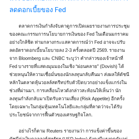
ลดดอกเบี้ยของ Fed
ตลาดการเงินกำลังจับตาดูการเปิดเผยรายงานการประชุม
ของคณะกรรมการนโยบายการเงินของ Fed ในเดือนมกราคม
อย่างใกล้ชิด ท่ามกลางกระแสคาดการณ์ว่า Fed อาจจะปรับ
ลดอัตราดอกเบี้ยนโยบายลง 2-3 ครั้งตลอดปี 2569. รายงาน
จาก Bloomberg และ CNBC ระบุว่า คำกล่าวของเจ้าหน้าที่
Fed บางรายที่แสดงมุมมองในเชิง “ผ่อนคลาย” (Dovish) ได้
ช่วยหนุนให้ความเชื่อมั่นของนักลงทุนกลับคืนมา ส่งผลให้ดัชนี
หลักในตลาดหุ้นวอลล์สตรีทปรับตัวปิดบวกอย่างแข็งแกร่งใน
ช่วงที่ผ่านมา. การเคลื่อนไหวดังกล่าวสะท้อนให้เห็นว่า นัก
ลงทุนกำลังกลับมาเปิดรับความเสี่ยง (Risk Appetite) อีกครั้ง
โดยเฉพาะในกลุ่มหุ้นเทคโนโลยีและกลุ่มที่คาดว่าจะได้รับ
ประโยชน์จากการฟื้นตัวของเศรษฐกิจโลก.
อย่างไรก็ตาม Reuters รายงานว่า การแข็งค่าขึ้นของ
ดัชนีค่าเงินดอลลาร์สหรัฐฯ (USD Index) ยังคงมีแรงกดดันอยู่