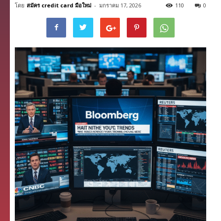
โดย
สมัคร credit card มือใหม่
-
มกราคม 17, 2026
110
0