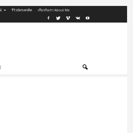
น์
รีวิวบัตรเครดิต
เกี่ยวกับเรา About Me
E