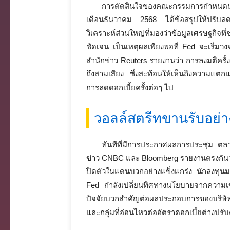
การตัดสินใจของคณะกรรมการกำหนด
เดือนธันวาคม 2568 ได้ข้อสรุปให้ปรับล
วิเคราะห์ส่วนใหญ่ที่มองว่าข้อมูลเศรษฐกิจที
ชัดเจน เป็นเหตุผลเพียงพอที่ Fed จะเริ่
สำนักข่าว Reuters รายงานว่า การลงมติครั้
ถึงสามเสียง
ซึ่งสะท้อนให้เห็นถึงความแตก
การลดดอกเบี้ยครั้งต่อๆ ไป
วอลล์สตรีทขานรับอย่า
ทันทีที่มีการประกาศผลการประชุม ตลา
ข่าว CNBC และ Bloomberg รายงานตรงกันว่า
ปิดตัวในแดนบวกอย่างแข็งแกร่ง
นักลงทุนม
Fed กำลังเปลี่ยนทิศทางนโยบายจากความเข้
ปัจจัยบวกสำคัญต่อผลประกอบการของบริ
และกลุ่มที่อ่อนไหวต่ออัตราดอกเบี้ยต่างปรับ