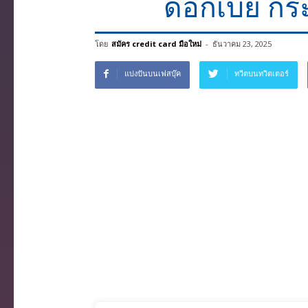
ดอกเบี้ย กร
โดย
สมัคร credit card มือใหม่
-
ธันวาคม 23, 2025
แบ่งปันบนเฟสบุ๊ค
ทวีตบนทวิตเตอร์