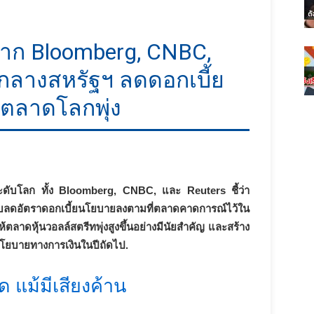
าก Bloomberg, CNBC,
กลางสหรัฐฯ ลดดอกเบี้ย
นตลาดโลกพุ่ง
ระดับโลก ทั้ง Bloomberg, CNBC, และ Reuters ชี้ว่า
ับลดอัตราดอกเบี้ยนโยบายลงตามที่ตลาดคาดการณ์ไว้ใน
ห้ตลาดหุ้นวอลล์สตรีทพุ่งสูงขึ้นอย่างมีนัยสำคัญ และสร้าง
โยบายทางการเงินในปีถัดไป.
 แม้มีเสียงค้าน