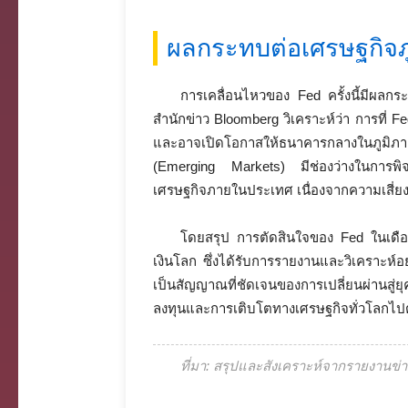
ผลกระทบต่อเศรษฐกิจภู
การเคลื่อนไหวของ Fed ครั้งนี้มีผลกร
สำนักข่าว Bloomberg วิเคราะห์ว่า การที่ F
และอาจเปิดโอกาสให้ธนาคารกลางในภูม
(Emerging Markets) มีช่องว่างในการพิ
เศรษฐกิจภายในประเทศ เนื่องจากความเสี่ย
โดยสรุป การตัดสินใจของ Fed ในเดือ
เงินโลก ซึ่งได้รับการรายงานและวิเคราะห
เป็นสัญญาณที่ชัดเจนของการเปลี่ยนผ่านสู่ย
ลงทุนและการเติบโตทางเศรษฐกิจทั่วโลกไป
ที่มา: สรุปและสังเคราะห์จากรายงานข