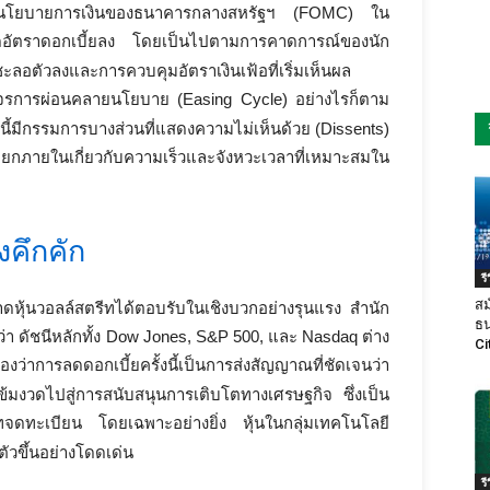
นโยบายการเงินของธนาคารกลางสหรัฐฯ (FOMC) ใน
ดอัตราดอกเบี้ยลง
โดยเป็นไปตามการคาดการณ์ของนัก
่ชะลอตัวลงและการควบคุมอัตราเงินเฟ้อที่เริ่มเห็นผล
มวงจรการผ่อนคลายนโยบาย (Easing Cycle)
อย่างไรก็ตาม
งนี้มีกรรมการบางส่วนที่แสดงความไม่เห็นด้วย (Dissents)
แยกภายในเกี่ยวกับความเร็วและจังหวะเวลาที่เหมาะสมใน
งคึกคัก
ร
สม
ดหุ้นวอลล์สตรีทได้ตอบรับในเชิงบวกอย่างรุนแรง สำนัก
ธน
 ดัชนีหลักทั้ง Dow Jones, S&P 500, และ Nasdaq ต่าง
Ci
องว่าการลดดอกเบี้ยครั้งนี้เป็นการส่งสัญญาณที่ชัดเจนว่า
มงวดไปสู่การสนับสนุนการเติบโตทางเศรษฐกิจ ซึ่งเป็น
ษัทจดทะเบียน
โดยเฉพาะอย่างยิ่ง หุ้นในกลุ่มเทคโนโลยี
ตัวขึ้นอย่างโดดเด่น
ร