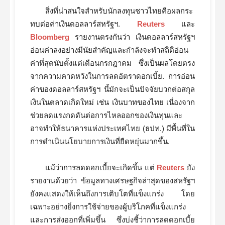
สิ่งที่น่าสนใจสำหรับนักลงทุนชาวไทยคือผลกระ
ทบต่อค่าเงินดอลลาร์สหรัฐฯ.
Reuters
และ
Bloomberg
รายงานตรงกันว่า เงินดอลลาร์สหรัฐฯ
อ่อนค่าลงอย่างมีนัยสำคัญและกำลังจะทำสถิติอ่อน
ค่าที่สุดนับตั้งแต่เดือนกรกฎาคม ซึ่งเป็นผลโดยตรง
จากความคาดหวังในการลดอัตราดอกเบี้ย. การอ่อน
ค่าของดอลลาร์สหรัฐฯ นี้มักจะเป็นปัจจัยบวกต่อสกุล
เงินในตลาดเกิดใหม่ เช่น เงินบาทของไทย เนื่องจาก
ช่วยลดแรงกดดันต่อการไหลออกของเงินทุนและ
อาจทำให้ธนาคารแห่งประเทศไทย (ธปท.) มีพื้นที่ใน
การดำเนินนโยบายการเงินที่ยืดหยุ่นมากขึ้น.
แม้ว่าการลดดอกเบี้ยจะเกิดขึ้น แต่
Reuters
ยัง
รายงานด้วยว่า ข้อมูลทางเศรษฐกิจล่าสุดของสหรัฐฯ
ยังคงแสดงให้เห็นถึงการเติบโตที่แข็งแกร่ง โดย
เฉพาะอย่างยิ่งการใช้จ่ายของผู้บริโภคที่แข็งแกร่ง
และการส่งออกที่เพิ่มขึ้น ซึ่งบ่งชี้ว่าการลดดอกเบี้ย