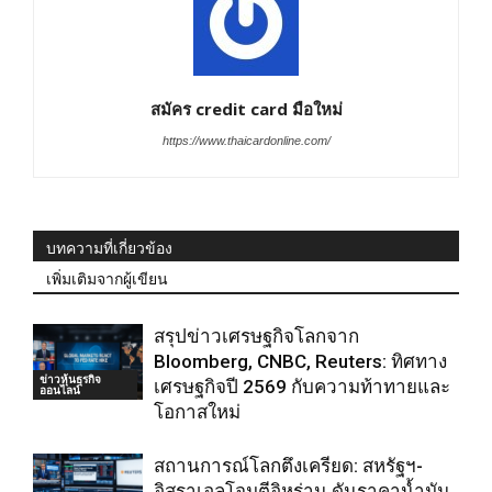
สมัคร credit card มือใหม่
https://www.thaicardonline.com/
บทความที่เกี่ยวข้อง
เพิ่มเติมจากผู้เขียน
สรุปข่าวเศรษฐกิจโลกจาก
Bloomberg, CNBC, Reuters: ทิศทาง
ข่าวหุ้นธุรกิจ
เศรษฐกิจปี 2569 กับความท้าทายและ
ออนไลน์
โอกาสใหม่
สถานการณ์โลกตึงเครียด: สหรัฐฯ-
อิสราเอลโจมตีอิหร่าน ดันราคาน้ำมัน