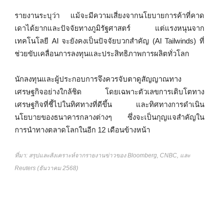
รายงานระบุว่า แม้จะมีความเสี่ยงจากนโยบายการค้าที่คาด
เดาได้ยากและปัจจัยทางภูมิรัฐศาสตร์ แต่แรงหนุนจาก
เทคโนโลยี AI จะยังคงเป็นปัจจัยบวกสำคัญ (AI Tailwinds) ที่
ช่วยขับเคลื่อนการลงทุนและประสิทธิภาพการผลิตทั่วโลก
นักลงทุนและผู้ประกอบการจึงควรจับตาดูสัญญาณทาง
เศรษฐกิจอย่างใกล้ชิด โดยเฉพาะตัวเลขการเติบโตทาง
เศรษฐกิจที่ชี้ไปในทิศทางที่ดีขึ้น และทิศทางการดำเนิน
นโยบายของธนาคารกลางต่างๆ ซึ่งจะเป็นกุญแจสำคัญใน
การนำทางตลาดโลกในอีก 12 เดือนข้างหน้า
ที่มา: สรุปและสังเคราะห์จากรายงานข่าวของ Bloomberg, CNBC, และ
Reuters (ธันวาคม 2568)