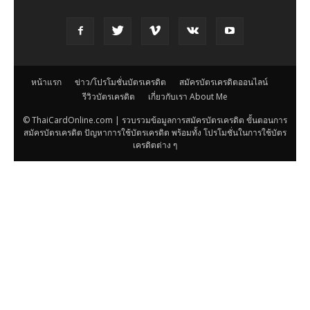
หน้าแรก
ข่าว/โปรโมชั่นบัตรเครดิต
สมัครบัตรเครดิตออนไลน์
รีวิวบัตรเครดิต
เกี่ยวกับเรา About Me
© ThaiCardOnline.com | รวบรวมข้อมูลการสมัครบัตรเครดิต ขั้นตอนการ
สมัครบัตรเครดิต ปัญหาการใช้บัตรเครดิต พร้อมทั้ง โปรโมชั่นในการใช้บัตร
เครดิตต่าง ๆ