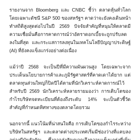
รายงานจาก Bloomberg และ CNBC ชี้ว่า ตลาดหุ้นทั่วโลก
โดยเฉพาะดัชนี S&P 500 ของสหรัฐฯ คาดว่าจะยังคงเดินหน้า
ทำสถิติสูงสุดต่อไปในปี 2569 ปัจจัยสำคัญที่หนุนให้ตลาดมี
ความเชื่อมั่นคือการคาดการณ์ว่าอัตราดอกเบี้ยจะถูกปรับลด
ลงในที่สุด และกระแสการลงทุนในเทคโนโลยีปัญญาประดิษฐ์
(AI) ที่ยังคงแข็งแกร่งอย่างต่อเนื่อง
แม้ว่าปี 2568 จะเป็นปีที่มีความผันผวนสูง โดยเฉพาะจาก
ประเด็นนโยบายการค้าและภูมิรัฐศาสตร์ที่คาดเดาได้ยาก แต่
ตลาดทุนส่วนใหญ่ก็ปิดปีได้ตามที่นักวิเคราะห์คาดการณ์ไว้
สำหรับปี 2569 นักวิเคราะห์หลายรายมองว่า การเติบโตของ
กำไรบริษัทจดทะเบียนที่ต้องถึงระดับ 14% จะเป็นตัวชี้วัด
สำคัญที่กำหนดทิศทางของตลาดโดยรวม
นอกจากนี้ แนวโน้มที่น่าสนใจคือ การเติบโตของกำไรระหว่าง
บริษัทในสหรัฐฯ และตลาดต่างประเทศเริ่มมีช่องว่างที่แคบลง
อย่างมีนัยสำคัญ ซึ่งอาจส่งสัญญาณถึงความแข็งแกร่งที่เพิ่ม