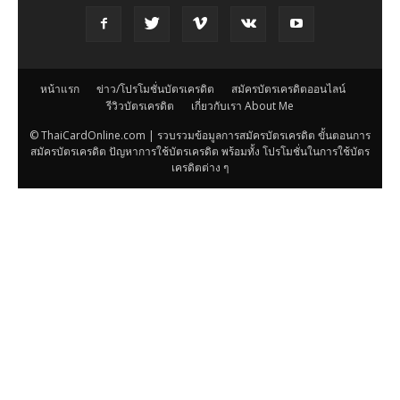
หน้าแรก
ข่าว/โปรโมชั่นบัตรเครดิต
สมัครบัตรเครดิตออนไลน์
รีวิวบัตรเครดิต
เกี่ยวกับเรา About Me
© ThaiCardOnline.com | รวบรวมข้อมูลการสมัครบัตรเครดิต ขั้นตอนการ
สมัครบัตรเครดิต ปัญหาการใช้บัตรเครดิต พร้อมทั้ง โปรโมชั่นในการใช้บัตร
เครดิตต่าง ๆ