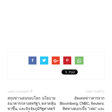
บทความก่อนหน้านี้
บทความถัดไป
สรุปข่าวเด่นรอบโลก: นโยบาย
อัพเดทข่าวสารจาก
ธนาคารกลางสหรัฐฯ, ตลาดหุ้น
Bloomberg, CNBC, Reuters:
ขาขึ้น, และปัจจัยภูมิรัฐศาสตร์
ทิศทางดอกเบี้ย “เฟด” และ