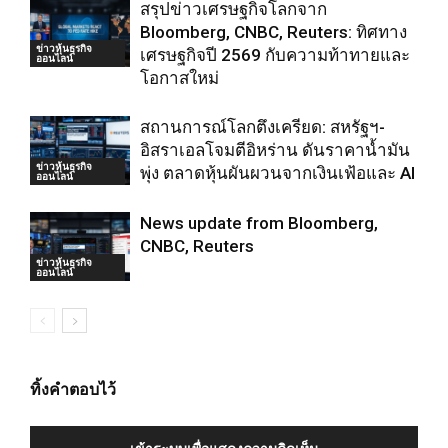
สรุปข่าวเศรษฐกิจโลกจาก
Bloomberg, CNBC, Reuters: ทิศทาง
ข่าวหุ้นธุรกิจ
เศรษฐกิจปี 2569 กับความท้าทายและ
ออนไลน์
โอกาสใหม่
สถานการณ์โลกตึงเครียด: สหรัฐฯ-
อิสราเอลโจมตีอิหร่าน ดันราคาน้ำมัน
ข่าวหุ้นธุรกิจ
พุ่ง ตลาดหุ้นผันผวนจากเงินเฟ้อและ AI
ออนไลน์
News update from Bloomberg,
CNBC, Reuters
ข่าวหุ้นธุรกิจ
ออนไลน์
ทิ้งคำตอบไว้