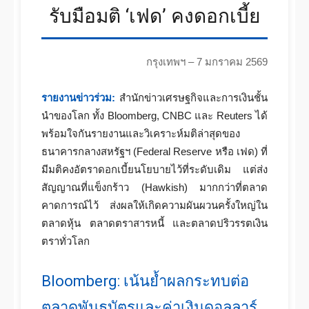
รับมือมติ ‘เฟด’ คงดอกเบี้ย
กรุงเทพฯ – 7 มกราคม 2569
รายงานข่าวร่วม:
สำนักข่าวเศรษฐกิจและการเงินชั้น
นำของโลก ทั้ง Bloomberg, CNBC และ Reuters ได้
พร้อมใจกันรายงานและวิเคราะห์มติล่าสุดของ
ธนาคารกลางสหรัฐฯ (Federal Reserve หรือ เฟด) ที่
มีมติคงอัตราดอกเบี้ยนโยบายไว้ที่ระดับเดิม แต่ส่ง
สัญญาณที่แข็งกร้าว (Hawkish) มากกว่าที่ตลาด
คาดการณ์ไว้ ส่งผลให้เกิดความผันผวนครั้งใหญ่ใน
ตลาดหุ้น ตลาดตราสารหนี้ และตลาดปริวรรตเงิน
ตราทั่วโลก
Bloomberg: เน้นย้ำผลกระทบต่อ
ตลาดพันธบัตรและค่าเงินดอลลาร์