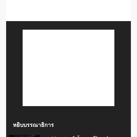
หยิบบรรณาธิการ