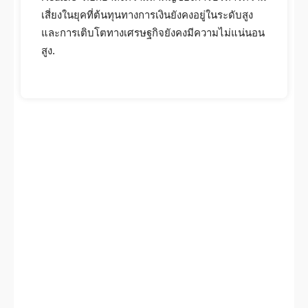
เสี่ยงในยุคที่ต้นทุนทางการเงินยังคงอยู่ในระดับสูง
และการเติบโตทางเศรษฐกิจยังคงมีความไม่แน่นอน
สูง.