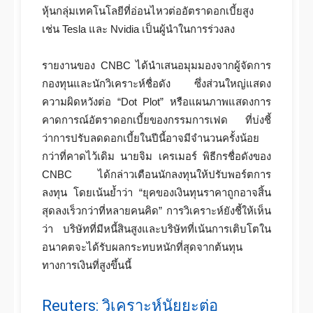
หุ้นกลุ่มเทคโนโลยีที่อ่อนไหวต่ออัตราดอกเบี้ยสูง
เช่น Tesla และ Nvidia เป็นผู้นำในการร่วงลง
รายงานของ CNBC ได้นำเสนอมุมมองจากผู้จัดการ
กองทุนและนักวิเคราะห์ชื่อดัง ซึ่งส่วนใหญ่แสดง
ความผิดหวังต่อ “Dot Plot” หรือแผนภาพแสดงการ
คาดการณ์อัตราดอกเบี้ยของกรรมการเฟด ที่บ่งชี้
ว่าการปรับลดดอกเบี้ยในปีนี้อาจมีจำนวนครั้งน้อย
กว่าที่คาดไว้เดิม นายจิม เครเมอร์ พิธีกรชื่อดังของ
CNBC ได้กล่าวเตือนนักลงทุนให้ปรับพอร์ตการ
ลงทุน โดยเน้นย้ำว่า “ยุคของเงินทุนราคาถูกอาจสิ้น
สุดลงเร็วกว่าที่หลายคนคิด” การวิเคราะห์ยังชี้ให้เห็น
ว่า บริษัทที่มีหนี้สินสูงและบริษัทที่เน้นการเติบโตใน
อนาคตจะได้รับผลกระทบหนักที่สุดจากต้นทุน
ทางการเงินที่สูงขึ้นนี้
Reuters: วิเคราะห์นัยยะต่อ