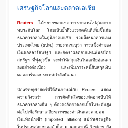
เศรษฐกิจโลกและตลาดเอเชีย
Reuters
ได้ขยายขอบเขตการรายงานไปสู่ผลกระ
ทบระดับโลก โดยเน้นย้ำถึงแรงกดดันที่เพิ่มขึ้นต่อ
ธนาคารกลางในภูมิภาคเอเชีย รวมถึงธนาคารแห่ง
ประเทศไทย (ธปท.) รายงานระบุว่า การแข็งค่าของ
เงินดอลลาร์สหรัฐฯ และอัตราผลตอบแทนพันธบัตร
สหรัฐฯ ที่พุ่งสูงขึ้น จะทำให้สกุลเงินในเอเชียอ่อนค่า
ลงอย่างต่อเนื่อง และเพิ่มภาระหนี้สินสกุลเงิน
ดอลลาร์ของประเทศกำลังพัฒนา
นักเศรษฐศาสตร์ที่ให้สัมภาษณ์กับ Reuters แสดง
ความกังวลว่า การตัดสินใจของเฟดอาจบีบให้
ธนาคารกลางอื่น ๆ ต้องคงอัตราดอกเบี้ยในระดับสูง
ต่อไปเพื่อรักษาเสถียรภาพของค่าเงินและควบคุม
เงินเฟ้อนำเข้า (Imported Inflation) แม้ว่าเศรษฐกิจ
ในประเทศจะชะลอตัวก็ตาม นอกจากนี้ Reuters ยัง