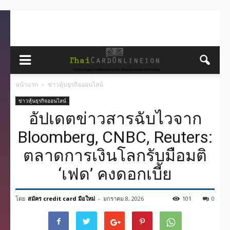
หน้าแรก
ข่าวหุ้นธุรกิจออนไลน์
ข่าวหุ้นธุรกิจออนไลน์
อัปเดตข่าวสารฉับไวจาก
Bloomberg, CNBC, Reuters:
ตลาดการเงินโลกรับมือมติ
‘เฟด’ คงดอกเบี้ย
โดย
สมัคร credit card มือใหม่
-
มกราคม 8, 2026
101
0