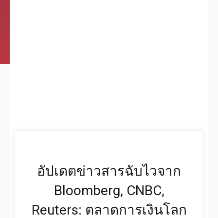
อัปเดตข่าวสารฉับไวจาก
Bloomberg, CNBC,
Reuters: ตลาดการเงินโลก