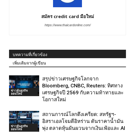
สมัคร credit card มือใหม่
https://www.thaicardonline.com/
บทความที่เกี่ยวข้อง
เพิ่มเติมจากผู้เขียน
สรุปข่าวเศรษฐกิจโลกจาก
Bloomberg, CNBC, Reuters: ทิศทาง
ข่าวหุ้นธุรกิจ
เศรษฐกิจปี 2569 กับความท้าทายและ
ออนไลน์
โอกาสใหม่
สถานการณ์โลกตึงเครียด: สหรัฐฯ-
อิสราเอลโจมตีอิหร่าน ดันราคาน้ำมัน
ข่าวหุ้นธุรกิจ
พุ่ง ตลาดหุ้นผันผวนจากเงินเฟ้อและ AI
ออนไลน์