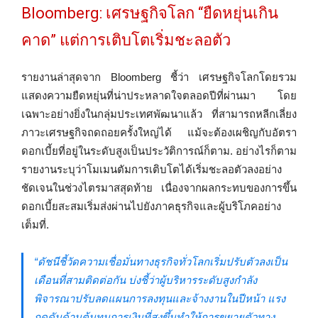
Bloomberg: เศรษฐกิจโลก “ยืดหยุ่นเกิน
คาด” แต่การเติบโตเริ่มชะลอตัว
รายงานล่าสุดจาก Bloomberg ชี้ว่า เศรษฐกิจโลกโดยรวม
แสดงความยืดหยุ่นที่น่าประหลาดใจตลอดปีที่ผ่านมา โดย
เฉพาะอย่างยิ่งในกลุ่มประเทศพัฒนาแล้ว ที่สามารถหลีกเลี่ยง
ภาวะเศรษฐกิจถดถอยครั้งใหญ่ได้ แม้จะต้องเผชิญกับอัตรา
ดอกเบี้ยที่อยู่ในระดับสูงเป็นประวัติการณ์ก็ตาม. อย่างไรก็ตาม
รายงานระบุว่าโมเมนตัมการเติบโตได้เริ่มชะลอตัวลงอย่าง
ชัดเจนในช่วงไตรมาสสุดท้าย เนื่องจากผลกระทบของการขึ้น
ดอกเบี้ยสะสมเริ่มส่งผ่านไปยังภาคธุรกิจและผู้บริโภคอย่าง
เต็มที่.
“ดัชนีชี้วัดความเชื่อมั่นทางธุรกิจทั่วโลกเริ่มปรับตัวลงเป็น
เดือนที่สามติดต่อกัน บ่งชี้ว่าผู้บริหารระดับสูงกำลัง
พิจารณาปรับลดแผนการลงทุนและจ้างงานในปีหน้า แรง
กดดันด้านต้นทุนการเงินที่สูงขึ้นทำให้การขยายตัวทาง