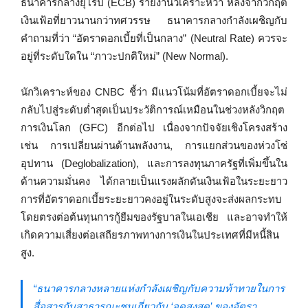
ธนาคารกลางยุโรป (ECB) รายงานวิเคราะห์ว่า หลังจากวิกฤต
เงินเฟ้อที่ยาวนานกว่าทศวรรษ ธนาคารกลางกำลังเผชิญกับ
คำถามที่ว่า “อัตราดอกเบี้ยที่เป็นกลาง” (Neutral Rate) ควรจะ
อยู่ที่ระดับใดใน “ภาวะปกติใหม่” (New Normal).
นักวิเคราะห์ของ CNBC ชี้ว่า มีแนวโน้มที่อัตราดอกเบี้ยจะไม่
กลับไปสู่ระดับต่ำสุดเป็นประวัติการณ์เหมือนในช่วงหลังวิกฤต
การเงินโลก (GFC) อีกต่อไป เนื่องจากปัจจัยเชิงโครงสร้าง
เช่น การเปลี่ยนผ่านด้านพลังงาน, การแยกส่วนของห่วงโซ่
อุปทาน (Deglobalization), และการลงทุนภาครัฐที่เพิ่มขึ้นใน
ด้านความมั่นคง ได้กลายเป็นแรงผลักดันเงินเฟ้อในระยะยาว
การที่อัตราดอกเบี้ยระยะยาวคงอยู่ในระดับสูงจะส่งผลกระทบ
โดยตรงต่อต้นทุนการกู้ยืมของรัฐบาลในเอเชีย และอาจทำให้
เกิดความเสี่ยงต่อเสถียรภาพทางการเงินในประเทศที่มีหนี้สิน
สูง.
“ธนาคารกลางหลายแห่งกำลังเผชิญกับความท้าทายในการ
สื่อสารกับสาธารณะชนเกี่ยวกับ ‘จุดสูงสุด’ ของอัตรา