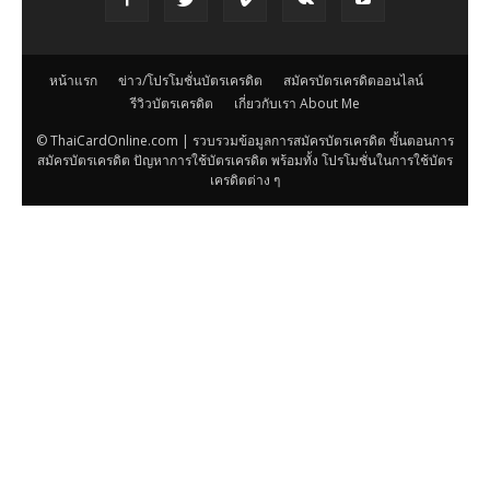
หน้าแรก
ข่าว/โปรโมชั่นบัตรเครดิต
สมัครบัตรเครดิตออนไลน์
รีวิวบัตรเครดิต
เกี่ยวกับเรา About Me
© ThaiCardOnline.com | รวบรวมข้อมูลการสมัครบัตรเครดิต ขั้นตอนการ
สมัครบัตรเครดิต ปัญหาการใช้บัตรเครดิต พร้อมทั้ง โปรโมชั่นในการใช้บัตร
เครดิตต่าง ๆ