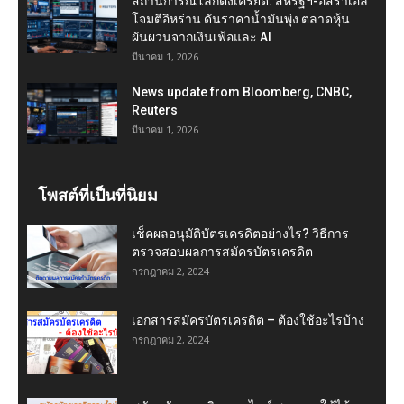
สถานการณ์โลกตึงเครียด: สหรัฐฯ-อิสราเอล
โจมตีอิหร่าน ดันราคาน้ำมันพุ่ง ตลาดหุ้น
ผันผวนจากเงินเฟ้อและ AI
มีนาคม 1, 2026
News update from Bloomberg, CNBC,
Reuters
มีนาคม 1, 2026
โพสต์ที่เป็นที่นิยม
เช็คผลอนุมัติบัตรเครดิตอย่างไร? วิธีการ
ตรวจสอบผลการสมัครบัตรเครดิต
กรกฎาคม 2, 2024
เอกสารสมัครบัตรเครดิต – ต้องใช้อะไรบ้าง
กรกฎาคม 2, 2024