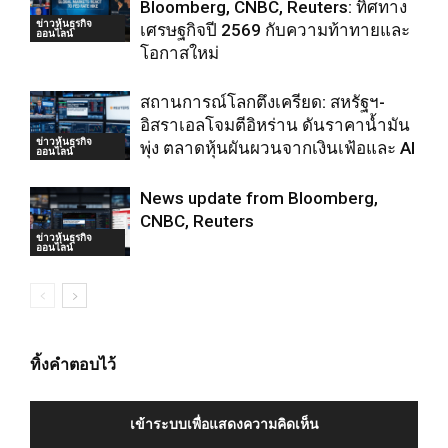
Bloomberg, CNBC, Reuters: ทิศทาง
ข่าวหุ้นธุรกิจ
เศรษฐกิจปี 2569 กับความท้าทายและ
ออนไลน์
โอกาสใหม่
สถานการณ์โลกตึงเครียด: สหรัฐฯ-
อิสราเอลโจมตีอิหร่าน ดันราคาน้ำมัน
ข่าวหุ้นธุรกิจ
พุ่ง ตลาดหุ้นผันผวนจากเงินเฟ้อและ AI
ออนไลน์
News update from Bloomberg,
CNBC, Reuters
ข่าวหุ้นธุรกิจ
ออนไลน์
ทิ้งคำตอบไว้
เข้าระบบเพื่อแสดงความคิดเห็น