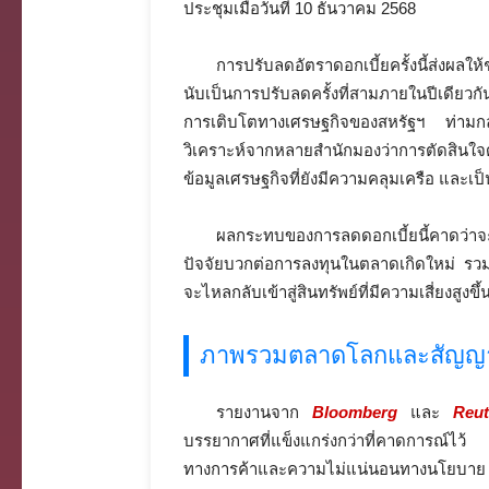
ประชุมเมื่อวันที่ 10 ธันวาคม 2568
การปรับลดอัตราดอกเบี้ยครั้งนี้ส่งผลให้
นับเป็นการปรับลดครั้งที่สามภายในปีเดีย
การเติบโตทางเศรษฐกิจของสหรัฐฯ ท่ามกล
วิเคราะห์จากหลายสำนักมองว่าการตัดสินใจ
ข้อมูลเศรษฐกิจที่ยังมีความคลุมเครือ และ
ผลกระทบของการลดดอกเบี้ยนี้คาดว่าจ
ปัจจัยบวกต่อการลงทุนในตลาดเกิดใหม่ รวมถ
จะไหลกลับเข้าสู่สินทรัพย์ที่มีความเสี่ยงสูงข
ภาพรวมตลาดโลกและสัญญา
รายงานจาก
Bloomberg
และ
Reut
บรรยากาศที่แข็งแกร่งกว่าที่คาดการณ์ไว้
ทางการค้าและความไม่แน่นอนทางนโยบาย อ