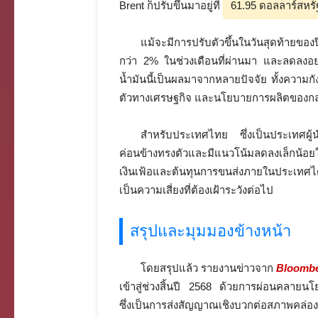
Brent ก็ปรับขึ้นมาอยู่ที่
61.95 ดอลลาร์สหรั
แม้จะมีการปรับตัวขึ้นในวันสุดท้ายของ
กว่า 2% ในช่วงเดือนที่ผ่านมา และลดลงอย่
น้ำมันนี้เป็นผลมาจากหลายปัจจัย ทั้งความ
ตัวทางเศรษฐกิจ และนโยบายการผลิตของกล
สำหรับประเทศไทย ซึ่งเป็นประเทศผู้นำเ
ค่อนข้างทรงตัวและมีแนวโน้มลดลงเล็กน้อยใ
เงินเฟ้อและต้นทุนการขนส่งภายในประเทศ
เป็นความเสี่ยงที่ต้องเฝ้าระวังต่อไป
สรุปและมุมมองข้างหน้า
โดยสรุปแล้ว รายงานข่าวจาก
Bloombe
เข้าสู่ช่วงสิ้นปี 2568 ด้วยการผ่อนคลายนโ
ซึ่งเป็นการส่งสัญญาณเชิงบวกต่อสภาพคล่อ