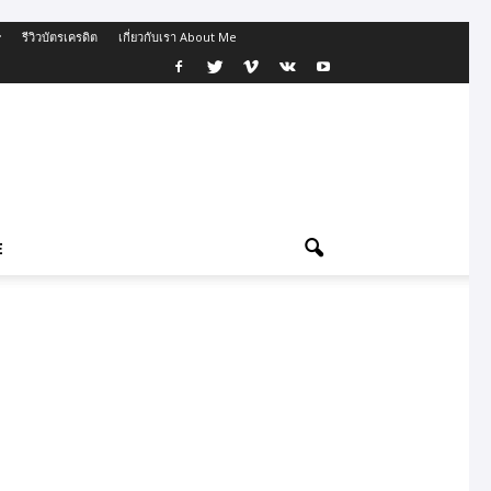
รีวิวบัตรเครดิต
เกี่ยวกับเรา About Me
E