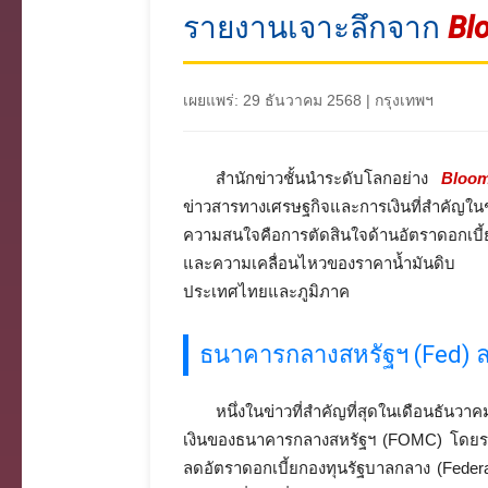
รายงานเจาะลึกจาก
Bl
เผยแพร่: 29 ธันวาคม 2568 | กรุงเทพฯ
สำนักข่าวชั้นนำระดับโลกอย่าง
Bloo
ข่าวสารทางเศรษฐกิจและการเงินที่สำคัญในช่
ความสนใจคือการตัดสินใจด้านอัตราดอกเ
และความเคลื่อนไหวของราคาน้ำมันดิบ ซ
ประเทศไทยและภูมิภาค
ธนาคารกลางสหรัฐฯ (Fed) ลดอ
หนึ่งในข่าวที่สำคัญที่สุดในเดือนธ
เงินของธนาคารกลางสหรัฐฯ (FOMC) โดยรา
ลดอัตราดอกเบี้ยกองทุนรัฐบาลกลาง (Federa