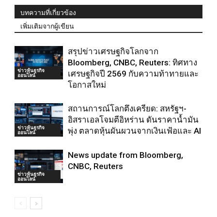
บทความที่เกี่ยวข้อง
เพิ่มเติมจากผู้เขียน
สรุปข่าวเศรษฐกิจโลกจาก
Bloomberg, CNBC, Reuters: ทิศทาง
ข่าวหุ้นธุรกิจ
เศรษฐกิจปี 2569 กับความท้าทายและ
ออนไลน์
โอกาสใหม่
สถานการณ์โลกตึงเครียด: สหรัฐฯ-
อิสราเอลโจมตีอิหร่าน ดันราคาน้ำมัน
ข่าวหุ้นธุรกิจ
พุ่ง ตลาดหุ้นผันผวนจากเงินเฟ้อและ AI
ออนไลน์
News update from Bloomberg,
CNBC, Reuters
ข่าวหุ้นธุรกิจ
ออนไลน์