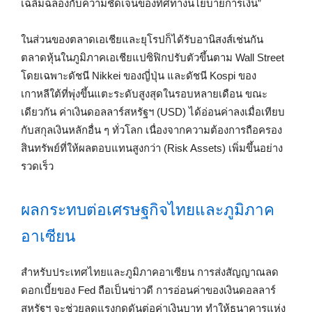
เฉลิมฉลองกับความชัดเจนของทิศทางนโยบายการเงิน”
ในส่วนของตลาดเอเชียและยุโรปก็ได้รับอานิสงส์เช่นกัน
ตลาดหุ้นในภูมิภาคเอเชียแปซิฟิกปรับตัวขึ้นตาม Wall Street
โดยเฉพาะดัชนี Nikkei ของญี่ปุ่น และดัชนี Kospi ของ
เกาหลีใต้ที่พุ่งขึ้นแตะระดับสูงสุดในรอบหลายเดือน ขณะ
เดียวกัน ค่าเงินดอลลาร์สหรัฐฯ (USD) ได้อ่อนค่าลงเมื่อเทียบ
กับสกุลเงินหลักอื่น ๆ ทั่วโลก เนื่องจากความต้องการถือครอง
สินทรัพย์ที่ให้ผลตอบแทนสูงกว่า (Risk Assets) เพิ่มขึ้นอย่าง
รวดเร็ว
ผลกระทบต่อเศรษฐกิจไทยและภูมิภาค
อาเซียน
สำหรับประเทศไทยและภูมิภาคอาเซียน การส่งสัญญาณลด
ดอกเบี้ยของ Fed ถือเป็นข่าวดี การอ่อนค่าของเงินดอลลาร์
สหรัฐฯ จะช่วยลดแรงกดดันต่อค่าเงินบาท ทำให้ธนาคารแห่ง