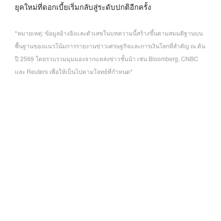
ยุคใหม่ที่ดอกเบี้ยเริ่มกลับสู่ระดับปกติอีกครั้ง
*หมายเหตุ: ข้อมูลอ้างอิงและตัวเลขในบทความนี้สร้างขึ้นตามสมมติฐานบน
พื้นฐานของแนวโน้มการรายงานข่าวเศรษฐกิจและการเงินโลกที่สำคัญ ณ ต้น
ปี 2569 โดยรวบรวมมุมมองจากแหล่งข่าวชั้นนำ เช่น Bloomberg, CNBC
และ Reuters เพื่อให้เป็นไปตามโจทย์ที่กำหนด*