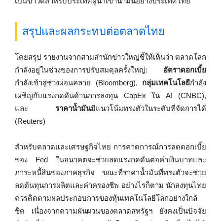
เป็นข่าวดีสำหรับประเทศผู้นำเข้าน้ำมันอย่างประเทศไทย
สรุปและผลกระทบต่อตลาดไทย
โดยสรุป รายงานจากสามสำนักข่าวใหญ่ชี้ให้เห็นว่า ตลาดโลก
กำลังอยู่ในช่วงของการปรับสมดุลครั้งใหญ่:
อัตราดอกเบี้ย
กำลังเข้าสู่ช่วงผ่อนคลาย (Bloomberg),
กลุ่มเทคโนโลยี
กำลัง
เผชิญกับแรงกดดันด้านการลงทุน CapEx ใน AI (CNBC),
และ
ราคาน้ำมัน
มีแนวโน้มทรงตัวในระดับที่จัดการได้
(Reuters)
สำหรับตลาดและเศรษฐกิจไทย การคาดการณ์การลดดอกเบี้ย
ของ Fed ในอนาคตจะช่วยลดแรงกดดันต่อค่าเงินบาทและ
ภาระหนี้สินของภาคธุรกิจ ขณะที่ราคาน้ำมันที่ทรงตัวจะช่วย
ลดต้นทุนการผลิตและค่าครองชีพ อย่างไรก็ตาม นักลงทุนไทย
ควรติดตามผลประกอบการของหุ้นเทคโนโลยีโลกอย่างใกล้
ชิด เนื่องจากความผันผวนของตลาดสหรัฐฯ ยังคงเป็นปัจจัย