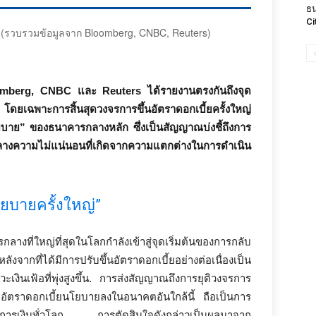
ธน
Ci
 (รวบรวมข้อมูลจาก Bloomberg, CNBC, Reuters)
oomberg, CNBC และ Reuters ได้รายงานตรงกันถึงจุด
ดยเฉพาะการสิ้นสุดวงจรการขึ้นอัตราดอกเบี้ยครั้งใหญ่
บาย” ของธนาคารกลางหลัก ซึ่งเป็นสัญญาณบ่งชี้ถึงการ
ลางความไม่แน่นอนที่เกิดจากความแตกต่างในการดำเนิน
โยบายครั้งใหญ่”
งที่ใหญ่ที่สุดในโลกกำลังเข้าสู่จุดเริ่มต้นของการกลับ
ี่ได้มีการปรับขึ้นอัตราดอกเบี้ยอย่างต่อเนื่องเป็น
าวะเงินเฟ้อที่พุ่งสูงขึ้น. การส่งสัญญาณถึงการยุติวงจรการ
อัตราดอกเบี้ยนโยบายลงในอนาคตอันใกล้นี้ ถือเป็นการ
ลาดการเงินทั่วโลก. การตัดสินใจดังกล่าวเป็นผลมาจาก