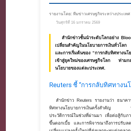
รายงานโดย: ทีมข่าวเศรษฐกิจระหว่างประเทศ
วันศุกร์ที่ 16 มกราคม 2569
สำนักข่าวชั้นนำระดับโลกอย่าง Bl
เปลี่ยนสำคัญในนโยบายการเงินทั่วโลก โ
และการเริ่มต้นของ “การกลับทิศทางนโย
เข้าสู่ยุคใหม่ของเศรษฐกิจโลก ท่ามก
นโยบายของแต่ละประเทศ.
Reuters ชี้ “การกลับทิศทางน
สำนักข่าว Reuters รายงานว่า ธนาคารกลา
ทิศทางนโยบายการเงินครั้งสำคัญ หลังจากท
ประวัติการณ์ในช่วงที่ผ่านมา เพื่อต่อสู้กับภ
ขึ้นดอกเบี้ย และการพิจารณาถึงการปรับลด
เปลี่ยนแปลงครั้งใหญ่ที่ส่งผลกระทบต่อต