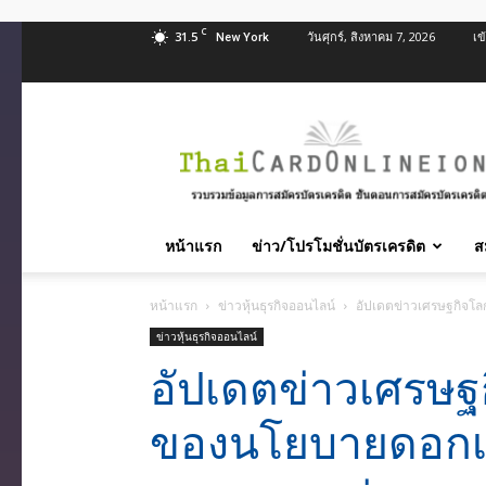
C
31.5
วันศุกร์, สิงหาคม 7, 2026
เข
New York
สมัคร
บัตร
เครดิต
บัตร
กด
เงินสด
หน้าแรก
ข่าว/โปรโมชั่นบัตรเครดิต
ส
และ
สิน
หน้าแรก
ข่าวหุ้นธุรกิจออนไลน์
อัปเดตข่าวเศรษฐกิจโ
เชื่อ
บุคคล
ข่าวหุ้นธุรกิจออนไลน์
ทุก
อัปเดตข่าวเศรษฐ
ธนาคาร
อนุมัติ
ของนโยบายดอกเบ
เร็ว
บริการ
ฟรี