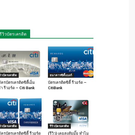
รีวิวบัตรเครดิต
ีวิวบัตรเครดิต
ธนาคารซิตี้แบงก์
ัครบัตรเครดิตซิตี้เอ็ม
บัตรเครดิตซิตี้ รีวอร์ด –
ซ่า รีวอร์ด – Citi Bank
CitiBank
ีวิวบัตรเครดิต
รีวิวบัตรเครดิต
ัครบัตรเครดิตซิตี้ รีวอร์ด
(รีวิว) เคยสงสัยมั๊ย ทำไม