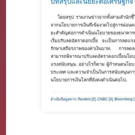
บทสรุปและนัยยะต่อเศรษฐกิจ
โดยสรุป รายงานข่าวจากทั้งสามสำนักชี้ให้
จากนโยบายการเงินที่เข้มงวดไปสู่การผ่อนค
ยะสำคัญต่อการดำเนินนโยบายของธนาคาร
เริ่มปรับลดอัตราดอกเบี้ย จะเป็นการลดแร
รักษาเสถียรภาพของค่าเงินบาท. การลดลง
สามารถพิจารณาปรับลดอัตราดอกเบี้ยนโยบาย
แรงสนับสนุน. อย่างไรก็ตาม ผู้กำหนดนโยบาย
ประเทศ และความจำเป็นในการสนับสนุนกา
นโยบายการเงินโลกที่ยังคงดำเนินต่อไป.
อ้างอิงข้อมูลจาก: Reuters [2], CNBC [3], Bloomberg [7