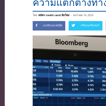
ความแตกต่างทา
โดย
สมัคร credit card มือใหม่
-
มกราคม 16, 2026
แบ่งปันบนเฟสบุ๊ค
ทวีตบนทวิตเตอร์