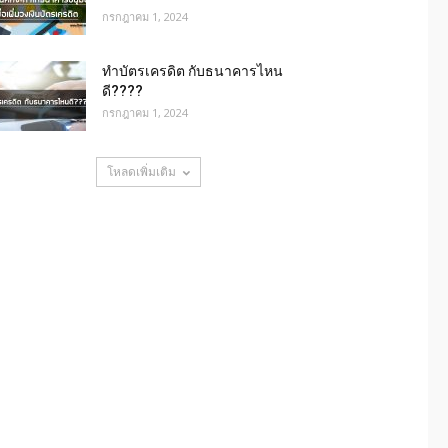
กรกฎาคม 1, 2024
ทำบัตรเครดิต กับธนาคารไหน
ดี????
กรกฎาคม 1, 2024
โหลดเพิ่มเติม