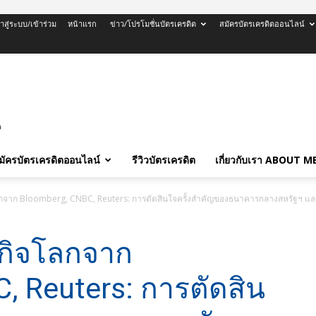
้าสู่ระบบ/เข้าร่วม
หน้าแรก
ข่าว/โปรโมชั่นบัตรเครดิต
สมัครบัตรเครดิตออนไลน์
มัครบัตรเครดิตออนไลน์
รีวิวบัตรเครดิต
เกี่ยวกับเรา ABOUT M
ลกจาก Bloomberg, CNBC, Reuters: การตัดสินใจครั้งสำคัญของธนาคารกลางสหรัฐฯ แ
ฐกิจโลกจาก
, Reuters: การตัดสิน