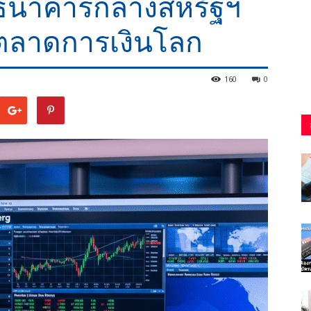
งธนาคารกลางสหรัฐฯ
ตลาดการเงินโลก
160
0