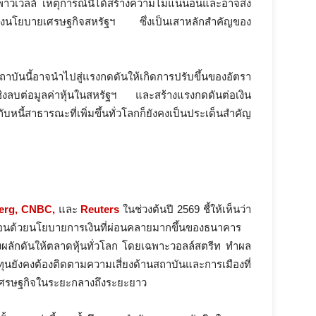
เวลล์ เหตุการณ์นี้ได้สร้างความไม่แน่นอนและอาจส่ง
องนโยบายเศรษฐกิจสหรัฐฯ ซึ่งเป็นเสาหลักสำคัญของ
ถาบันนี้อาจนำไปสู่แรงกดดันให้เกิดการปรับขึ้นของอัตรา
งลบต่อมูลค่าหุ้นในสหรัฐฯ และสร้างแรงกดดันต่อเงิน
บหนี้สาธารณะที่เพิ่มขึ้นทั่วโลกก็ยังคงเป็นประเด็นสำคัญ
erg, CNBC,
และ
Reuters
ในช่วงต้นปี 2569 ชี้ให้เห็นว่า
คลื่อนด้วยนโยบายการเงินที่ผ่อนคลายมากขึ้นของธนาคาร
งผลักดันให้ตลาดหุ้นทั่วโลก โดยเฉพาะวอลล์สตรีท ทำผล
ุนยังคงต้องติดตามความเสี่ยงด้านสถาบันและการเมืองที่
ศรษฐกิจในระยะกลางถึงระยะยาว