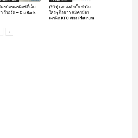
ัครบัตรเครดิตซิตี้เอ็ม
(รีวิว) เคยสงสัยมั๊ย ทำไม
ซ่า รีวอร์ด – Citi Bank
ใครๆ ก็อยาก สมัครบัตร
เครดิต KTC Visa Platinum