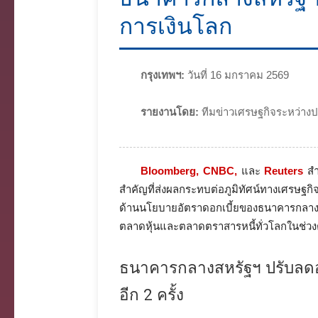
การเงินโลก
กรุงเทพฯ:
วันที่ 16 มกราคม 2569
รายงานโดย:
ทีมข่าวเศรษฐกิจระหว่าง
Bloomberg, CNBC,
และ
Reuters
สำ
สำคัญที่ส่งผลกระทบต่อภูมิทัศน์ทางเศรษฐกิจ
ด้านนโยบายอัตราดอกเบี้ยของธนาคารกลางส
ตลาดหุ้นและตลาดตราสารหนี้ทั่วโลกในช่วงต้
ธนาคารกลางสหรัฐฯ ปรับลดอ
อีก 2 ครั้ง