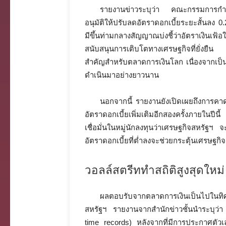
รายงานข่าวระบุว่า คณะกรรมการกำ
อนุมัติให้ปรับลดอัตราดอกเบี้ยระยะสั้นลง 0.2
มีขึ้นท่ามกลางสัญญาณบ่งชี้ว่าอัตราเงินเฟ
สนับสนุนการเติบโตทางเศรษฐกิจที่ยั่งยืน
สำคัญสำหรับตลาดการเงินโลก เนื่องจากเป็นกา
ดำเนินมาอย่างยาวนาน
นอกจากนี้ รายงานยังเปิดเผยถึงการค
อัตราดอกเบี้ยเพิ่มเติมอีกสองครั้งภายในปีนี
เชื่อมั่นในหมู่นักลงทุนว่าเศรษฐกิจสหรัฐฯ
อัตราดอกเบี้ยที่ต่ำลงจะช่วยกระตุ้นเศรษฐกิจ
วอลล์สตรีททำสถิติสูงสุดใหม่
ผลตอบรับจากตลาดการเงินเป็นไปในทิ
สหรัฐฯ รายงานจากสำนักข่าวชั้นนำระบุว่า ดั
time records) หลังจากที่มีการประกาศตัวเล