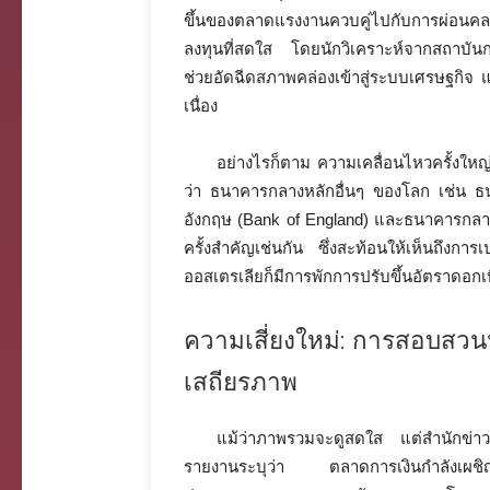
ขึ้นของตลาดแรงงานควบคู่ไปกับการผ่อนค
ลงทุนที่สดใส โดยนักวิเคราะห์จากสถาบันก
ช่วยอัดฉีดสภาพคล่องเข้าสู่ระบบเศรษฐกิจ แ
เนื่อง
อย่างไรก็ตาม ความเคลื่อนไหวครั้งใหญ่นี
ว่า ธนาคารกลางหลักอื่นๆ ของโลก เช่น
อังกฤษ (Bank of England) และธนาคารกลางญ
ครั้งสำคัญเช่นกัน ซึ่งสะท้อนให้เห็นถึง
ออสเตรเลียก็มีการพักการปรับขึ้นอัตราดอกเบี
ความเสี่ยงใหม่: การสอบสว
เสถียรภาพ
แม้ว่าภาพรวมจะดูสดใส แต่สำนักข่าวการเ
รายงานระบุว่า ตลาดการเงินกำลังเผชิญ