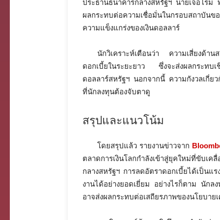
ประธานธนาคารกลางสหรัฐฯ นายเจอโรม พาว
ผลกระทบต่อความเชื่อมั่นในกรอบสถาบันข
ความแข็งแกร่งของเงินดอลลาร์
นักวิเคราะห์เตือนว่า ความเสี่ยงด้านส
ดอกเบี้ยในระยะยาว ซึ่งจะส่งผลกระทบเชิ
ดอลลาร์สหรัฐฯ นอกจากนี้ ความกังวลเกี่ยวกั
ที่นักลงทุนต้องจับตาดู
สรุปและแนวโน้ม
โดยสรุปแล้ว รายงานข่าวจาก
Bloomb
ตลาดการเงินโลกกำลังเข้าสู่ยุคใหม่ที่ขับเ
กลางสหรัฐฯ การลดอัตราดอกเบี้ยได้เป็นแร
งานได้อย่างยอดเยี่ยม อย่างไรก็ตาม นักลงท
อาจส่งผลกระทบต่อเสถียรภาพของนโยบายเ