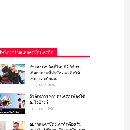
สิ่งที่ควรรู้ก่อนสมัครบัตรเครดิต
ทําบัตรเครดิตที่ไหนดี? วิธีการ
เลือกสถานที่ทำบัตรเครดิตให้
เหมาะสมกับคุณ
กรกฎาคม 2, 2024
ถ้าต้องการ ทําบัตรเครดิตต้องใช้
อะไรบ้าง ?
กรกฎาคม 1, 2024
อยากสมัครบัตรเครดิตต้องเริ่ม