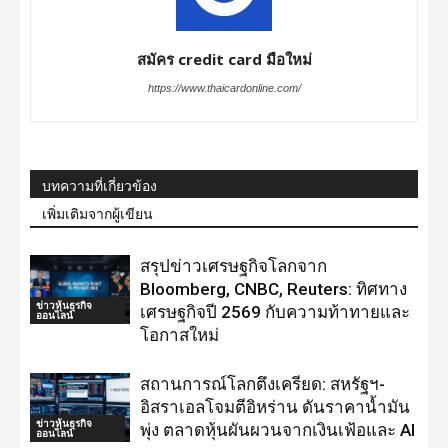
สมัคร credit card มือใหม่
https://www.thaicardonline.com/
บทความที่เกี่ยวข้อง
เพิ่มเติมจากผู้เขียน
สรุปข่าวเศรษฐกิจโลกจาก
Bloomberg, CNBC, Reuters: ทิศทาง
ข่าวหุ้นธุรกิจ
เศรษฐกิจปี 2569 กับความท้าทายและ
ออนไลน์
โอกาสใหม่
สถานการณ์โลกตึงเครียด: สหรัฐฯ-
อิสราเอลโจมตีอิหร่าน ดันราคาน้ำมัน
ข่าวหุ้นธุรกิจ
พุ่ง ตลาดหุ้นผันผวนจากเงินเฟ้อและ AI
ออนไลน์