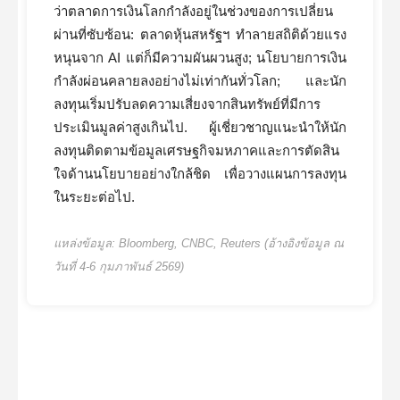
ว่าตลาดการเงินโลกกำลังอยู่ในช่วงของการเปลี่ยน
ผ่านที่ซับซ้อน: ตลาดหุ้นสหรัฐฯ ทำลายสถิติด้วยแรง
หนุนจาก AI แต่ก็มีความผันผวนสูง; นโยบายการเงิน
กำลังผ่อนคลายลงอย่างไม่เท่ากันทั่วโลก; และนัก
ลงทุนเริ่มปรับลดความเสี่ยงจากสินทรัพย์ที่มีการ
ประเมินมูลค่าสูงเกินไป. ผู้เชี่ยวชาญแนะนำให้นัก
ลงทุนติดตามข้อมูลเศรษฐกิจมหภาคและการตัดสิน
ใจด้านนโยบายอย่างใกล้ชิด เพื่อวางแผนการลงทุน
ในระยะต่อไป.
แหล่งข้อมูล: Bloomberg, CNBC, Reuters (อ้างอิงข้อมูล ณ
วันที่ 4-6 กุมภาพันธ์ 2569)