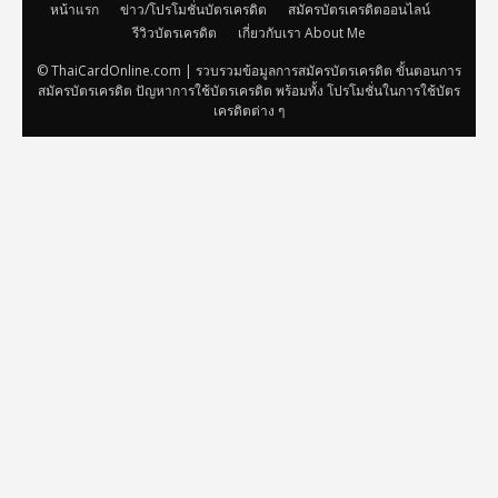
หน้าแรก
ข่าว/โปรโมชั่นบัตรเครดิต
สมัครบัตรเครดิตออนไลน์
รีวิวบัตรเครดิต
เกี่ยวกับเรา About Me
© ThaiCardOnline.com | รวบรวมข้อมูลการสมัครบัตรเครดิต ขั้นตอนการ
สมัครบัตรเครดิต ปัญหาการใช้บัตรเครดิต พร้อมทั้ง โปรโมชั่นในการใช้บัตร
เครดิตต่าง ๆ