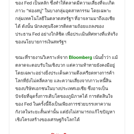
ของ Fed เป็นหลัก ซึ่งทำให้ตลาดมีความเสี่ยงที่จะเกิด
ภาวะ “ฟองสบู่” ในบางกลุ่มอุตสาหกรรม โดยเฉพาะ
กลุ่มเทคโนโลยีในตลาดสหรัฐฯ ที่อาจลามมาถึงเอเชีย
ได้ ดังนั้น นักลงทุนจึงควรติดตามถ้อยแถลงของ
ประธาน Fed อย่างใกล้ชิด เพื่อประเมินทิศทางที่แท้จริง
ของนโยบายการเงินสหรัฐฯ
ขณะที่รายงานวิเคราะห์จาก
Bloomberg
เน้นย้ำว่า แม้
ตลาดจะตอบรับในเชิงบวก แต่ความท้าทายยังคงมีอยู่
โดยเฉพาะอย่างยิ่งประเด็นความตึงเครียดทางการค้า
โลกที่ยังไม่คลี่คลาย และความเสี่ยงจากภาวะหนี้สิน
ของบริษัทเอกชนในบางประเทศเอเชีย ซึ่งอาจเป็น
ปัจจัยที่ฉุดรั้งการเติบโตของภูมิภาคได้ การตัดสินใจ
ของ Fed ในครั้งนี้จึงเป็นเพียงการช่วยบรรเทาความ
กังวลในระยะสั้นเท่านั้น แต่ยังไม่สามารถแก้ไขปัญหา
เชิงโครงสร้างของเศรษฐกิจโลกได้