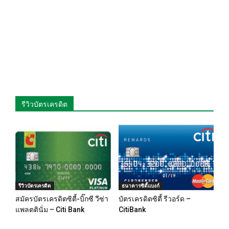
รีวิวบัตรเครดิต
รีวิวบัตรเครดิต
ธนาคารซิตี้แบงก์
สมัครบัตรเครดิตซิตี้-บิ๊กซี วีซ่า
บัตรเครดิตซิตี้ รีวอร์ด –
แพลตตินั่ม – Citi Bank
CitiBank