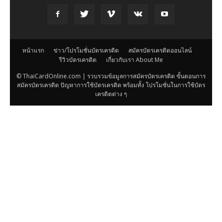
หน้าแรก
ข่าว/โปรโมชั่นบัตรเครดิต
สมัครบัตรเครดิตออนไลน์
รีวิวบัตรเครดิต
เกี่ยวกับเรา About Me
© ThaiCardOnline.com | รวบรวมข้อมูลการสมัครบัตรเครดิต ขั้นตอนการ
สมัครบัตรเครดิต ปัญหาการใช้บัตรเครดิต พร้อมทั้ง โปรโมชั่นในการใช้บัตร
เครดิตต่าง ๆ