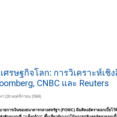
วเศรษฐกิจโลก: การวิเคราะห์เชิง
loomberg, CNBC และ Reuters
ทพฯ (28 พฤศจิกายน 2568)
การเงินของธนาคารกลางสหรัฐฯ (FOMC) มีมติคงอัตราดอกเบี้ยไว้ที
่งสัญญาณที่ “แข็งกร้าว” ขึ้นเกี่ยวกับแนวโน้มการปรับลดอัตราดอกเบ