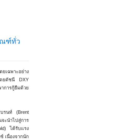
ฑ์ทั่ว
โดยเฉพาะอย่าง
ๆ โดยดัชนี DXY
าการกู้ยืมด้วย
บรนท์ (Brent
้นจะนำไปสู่การ
d) ได้รับแรง
์ เนื่องจากนัก