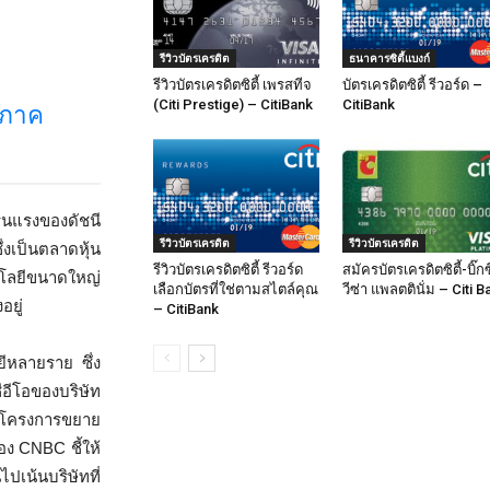
รีวิวบัตรเครดิต
ธนาคารซิตี้แบงก์
รีวิวบัตรเครดิตซิตี้ เพรสทีจ
บัตรเครดิตซิตี้ รีวอร์ด –
(Citi Prestige) – CitiBank
CitiBank
อภาค
ุนแรงของดัชนี
รีวิวบัตรเครดิต
รีวิวบัตรเครดิต
เป็นตลาดหุ้น
รีวิวบัตรเครดิตซิตี้ รีวอร์ด
สมัครบัตรเครดิตซิตี้-บิ๊กซ
นโลยีขนาดใหญ่
เลือกบัตรที่ใช่ตามสไตล์คุณ
วีซ่า แพลตตินั่ม – Citi B
อยู่
– CitiBank
ีหลายราย ซึ่ง
อีโอของบริษัท
ทวนโครงการขยาย
ง CNBC ชี้ให้
ไปเน้นบริษัทที่