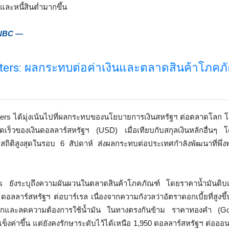
และหนี้สินต่ำมากขึ้น
NBC —
ers: ผลกระทบต่อค่าเงินและตลาดสินค้าโภคภัณ
ers ได้มุ่งเน้นไปที่ผลกระทบของนโยบายการเงินสหรัฐฯ ต่อตลาดโลก 
งรวดเร็วของเงินดอลลาร์สหรัฐฯ (USD) เมื่อเทียบกับสกุลเงินหลักอื่น
ทำสถิติสูงสุดในรอบ 6 สัปดาห์ ส่งผลกระทบต่อประเทศกำลังพัฒนาที่พึ่งพ
 ยังระบุถึงความผันผวนในตลาดสินค้าโภคภัณฑ์ โดยราคาน้ำมันดิบเ
อลลาร์สหรัฐฯ ต่อบาร์เรล เนื่องจากความกังวลว่าอัตราดอกเบี้ยที่สูงขึ
ลกและลดความต้องการใช้น้ำมัน ในทางตรงกันข้าม ราคาทองคำ (Gol
ข็งค่าขึ้น แต่ยังคงรักษาระดับไว้ได้เหนือ 1,950 ดอลลาร์สหรัฐฯ ต่อออนซ