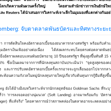
่วโลกเกิดความผันผวนครั้งใหญ่ โดยสามสำนักข่าวการเงินยักษ์ให
 Reuters ได้นำเสนอการวิเคราะห์เจาะลึกในมุมมองที่แตกต่างกันอย่
omberg: จับตาตลาดพันธบัตรและทิศทางระยะ
า การตัดสินใจคงอัตราดอกเบี้ยของธนาคารกลางสหรัฐฯ พร้อมกับคำแถลง
ุมอัตราเงินเฟ้ออย่างต่อเนื่อง ได้ส่งผลกระทบโดยตรงต่อตลาดพั
่งอัตราผลตอบแทนพันธบัตรอายุ 10 ปีของสหรัฐฯ ที่พุ่งสูงขึ้นทันที 15 จ
% ซึ่งเป็นผลมาจากการที่นักลงทุนสถาบันประเมินว่า “จุดสูงสุดของดอ
ง และการปรับลดอัตราดอกเบี้ยครั้งแรกอาจจะถูกเลื่อนออกไปจากกลางป
สะท้อนความกังวลในหมู่นักลงทุนรายใหญ่เกี่ยวกับต้นทุนการกู้ยืมที่สูงข
 ยังได้อ้างอิงบทวิเคราะห์จากนักกลยุทธ์ของ Goldman Sachs ที่ระบุ
ี่ว่า ‘การลงจอดอย่างนุ่มนวล’ (Soft Landing) อาจมาพร้อมกับ ‘อัตราดอกเ
onger) ที่แท้จริง” โดยคาดการณ์ว่าสภาพคล่องในตลาดอาจจะลดลงอย่างต