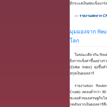
มีกระแสเงินสดแข็งแกร่ง
— รายงานสดจาก C
มุมมองจาก Reut
โลก
ในขณะเดียวกัน Reut
ยิ่งการแข็งค่าขึ้นอย่า
(Dollar Index) พุ่งขึ้น
สกุลเงินดอลลาร์
รายงานของ Reuters
Crude) ลดลงต่ำกว่า 80 ด
ชะลอตัวของเศรษฐกิจโ
กดดันจากเงินดอลลาร์ที่แ