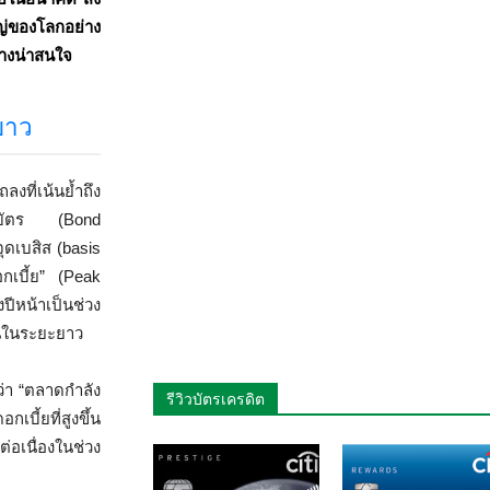
ญ่ของโลกอย่าง
างน่าสนใจ
ยาว
ที่เน้นย้ำถึง
นธบัตร (Bond
ุดเบสิส (basis
กเบี้ย” (Peak
ีหน้าเป็นช่วง
ึ้นในระยะยาว
ว่า “ตลาดกำลัง
รีวิวบัตรเครดิต
บี้ยที่สูงขึ้น
่อเนื่องในช่วง