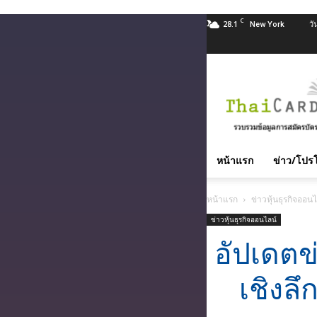
C
28.1
วั
New York
สมัคร
บัตร
เครดิต
บัตร
กด
หน้าแรก
ข่าว/โปรโ
เงินสด
และ
หน้าแรก
ข่าวหุ้นธุรกิจออนไ
สิน
ข่าวหุ้นธุรกิจออนไลน์
เชื่อ
บุคคล
อัปเดตข
ทุก
ธนาคาร
เชิงล
อนุมัติ
เร็ว