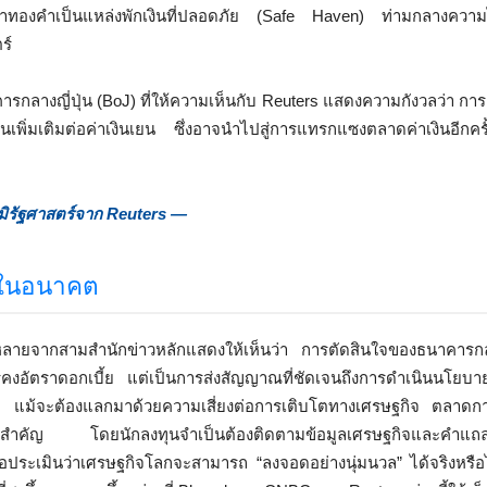
ว่าทองคำเป็นแหล่งพักเงินที่ปลอดภัย (Safe Haven) ท่ามกลางควา
ร์
ารกลางญี่ปุ่น (BoJ) ที่ให้ความเห็นกับ Reuters แสดงความกังวลว่า การ
นเพิ่มเติมต่อค่าเงินเยน ซึ่งอาจนำไปสู่การแทรกแซงตลาดค่าเงินอีกคร
ูมิรัฐศาสตร์จาก Reuters —
งในอนาคต
กหลายจากสามสำนักข่าวหลักแสดงให้เห็นว่า การตัดสินใจของธนาคาร
ารคงอัตราดอกเบี้ย แต่เป็นการส่งสัญญาณที่ชัดเจนถึงการดำเนินนโยบายที
แรก แม้จะต้องแลกมาด้วยความเสี่ยงต่อการเติบโตทางเศรษฐกิจ ตลาดกา
วต่อที่สำคัญ โดยนักลงทุนจำเป็นต้องติดตามข้อมูลเศรษฐกิจและคำแถ
ื่อประเมินว่าเศรษฐกิจโลกจะสามารถ “ลงจอดอย่างนุ่มนวล” ได้จริงหรือ