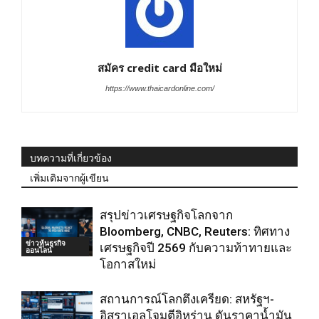
สมัคร credit card มือใหม่
https://www.thaicardonline.com/
บทความที่เกี่ยวข้อง
เพิ่มเติมจากผู้เขียน
สรุปข่าวเศรษฐกิจโลกจาก
Bloomberg, CNBC, Reuters: ทิศทาง
ข่าวหุ้นธุรกิจ
เศรษฐกิจปี 2569 กับความท้าทายและ
ออนไลน์
โอกาสใหม่
สถานการณ์โลกตึงเครียด: สหรัฐฯ-
อิสราเอลโจมตีอิหร่าน ดันราคาน้ำมัน