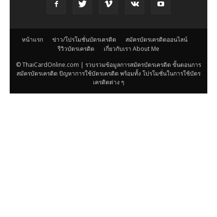
หน้าแรก
ข่าว/โปรโมชั่นบัตรเครดิต
สมัครบัตรเครดิตออนไลน์
รีวิวบัตรเครดิต
เกี่ยวกับเรา About Me
© ThaiCardOnline.com | รวบรวมข้อมูลการสมัครบัตรเครดิต ขั้นตอนการ
สมัครบัตรเครดิต ปัญหาการใช้บัตรเครดิต พร้อมทั้ง โปรโมชั่นในการใช้บัตร
เครดิตต่าง ๆ