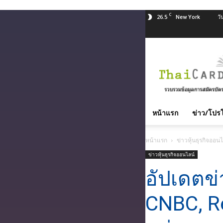
C
26.5
วั
New York
สมัคร
บัตร
เครดิต
บัตร
กด
หน้าแรก
ข่าว/โปรโ
เงินสด
และ
หน้าแรก
ข่าวหุ้นธุรกิจออนไ
สิน
ข่าวหุ้นธุรกิจออนไลน์
เชื่อ
บุคคล
อัปเดตข
ทุก
ธนาคาร
CNBC, R
อนุมัติ
เร็ว