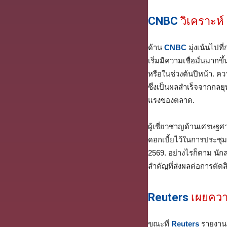
CNBC
วิเคราะห
ด้าน
CNBC
มุ่งเน้นไปท
เริ่มมีความเชื่อมั่นมาก
หรือในช่วงต้นปีหน้า. คว
ซึ่งเป็นผลสำเร็จจากกลย
แรงของตลาด.
ผู้เชี่ยวชาญด้านเศรษฐศ
ดอกเบี้ยไว้ในการประชุม
2569. อย่างไรก็ตาม นักล
สำคัญที่ส่งผลต่อการตั
Reuters
เผยความ
ขณะที่
Reuters
รายงานถ