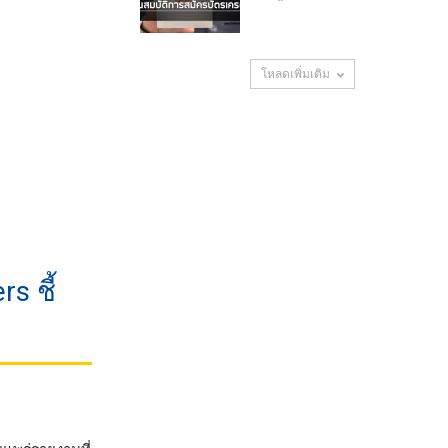
โหลดเพิ่มเติม
s ชี้