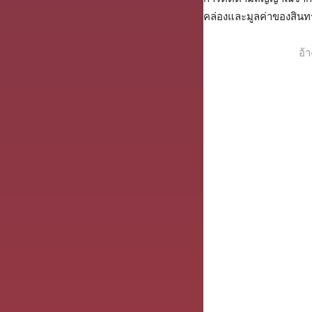
คล่องและมูลค่าของสินทร
อ้