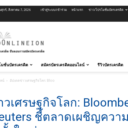
นศุกร์, สิงหาคม 7, 2026
เข้าสู่ระบบ/เข้าร่วม
หน้าแรก
ข่าว/โปรโมชั่นบัตรเครดิต
มชั่นบัตรเครดิต
สมัครบัตรเครดิตออนไลน์
รีวิวบัตรเครดิต
ลน์
อัปเดตข่าวเศรษฐกิจโลก: Bloomberg, CNBC, Reuters ชี้ตลาดเผชิญความไม่แน่
่าวเศรษฐกิจโลก: Bloombe
euters ชี้ตลาดเผชิญความ