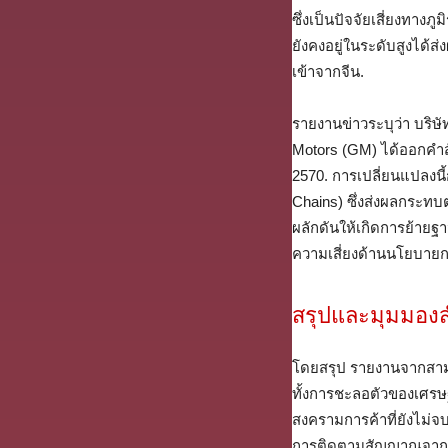
ซึ่งเป็นปัจจัยเสี่ยงทาง
ยังคงอยู่ในระดับสูงได้
เข้าจากจีน.
รายงานข่าวระบุว่า บริษั
Motors (GM) ได้ออกคำสั
2570. การเปลี่ยนแปลงนี
Chains) ซึ่งส่งผลกระทบ
ผลักดันให้เกิดการย้ายฐ
ความเสี่ยงด้านนโยบายก
สรุปและมุมมองส
โดยสรุป รายงานจากสามส
ทั้งการชะลอตัวของเศรษ
สงครามการค้าที่ยังไม่จ
การติดตามสัญญาณจากธน