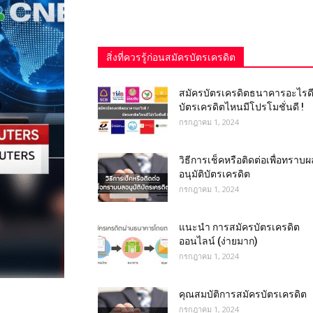
สิ่งที่ควรรู้ก่อนสมัครบัตรเครดิต
สมัครบัตรเครดิตธนาคารอะไรดี
บัตรเครดิตไหนมีโปรโมชั่นดี !
กรกฎาคม 1, 2024
วิธีการเช็คหรือติดต่อเพื่อทราบผ
อนุมัติบัตรเครดิต
กรกฎาคม 1, 2024
แนะนำ การสมัครบัตรเครดิต
ออนไลน์ (ง่ายมาก)
กรกฎาคม 1, 2024
คุณสมบัติการสมัครบัตรเครดิต
กรกฎาคม 1, 2024