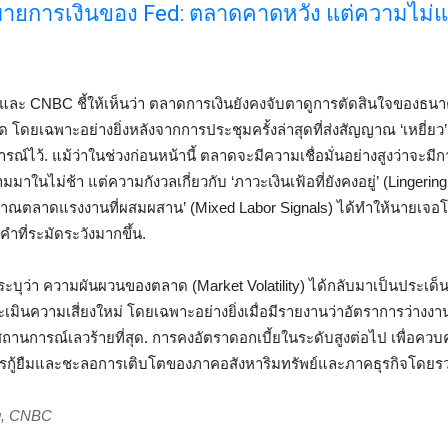
ายการเงินของ Fed: ตลาดคาดหวัง แต่ความไม่แ
ละ CNBC ชี้ให้เห็นว่า ตลาดการเงินยังคงจับตาดูการตัดสินใจของธน
ิด โดยเฉพาะอย่างยิ่งหลังจากการประชุมครั้งล่าสุดที่ส่งสัญญาณ ‘เหยี่ยว
รณ์ไว้. แม้ว่าในช่วงก่อนหน้านี้ ตลาดจะมีความเชื่อมั่นอย่างสูงว่าจะม
ในไม่ช้า แต่ความกังวลเกี่ยวกับ ‘ภาวะเงินเฟ้อที่ยังคงอยู่’ (Lingering 
ญญาณตลาดแรงงานที่ผสมผสาน’ (Mixed Labor Signals) ได้ทำให้นายเจอโ
ำที่ระมัดระวังมากขึ้น.
ะบุว่า ความผันผวนของตลาด (Market Volatility) ได้กลับมาเป็นประเด็นอ
ระเมินความเสี่ยงใหม่ โดยเฉพาะอย่างยิ่งเมื่อมีรายงานว่าอัตราการว่างง
นสถานการณ์เลวร้ายที่สุด. การคงอัตราดอกเบี้ยในระดับสูงต่อไป เพื่อควบค
รกู้ยืมและชะลอการเติบโตของภาคอสังหาริมทรัพย์และภาคธุรกิจโดยร
rg, CNBC