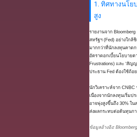
1. ทิศทางนโยบ
สูง
รายงานจาก Bloomberg แ
สหรัฐฯ (Fed) อย่างใกล้ช
มากกว่าที่นักลงทุนคาดกา
อัตราดอกเบี้ยนโยบายตามมา
Frustrations) และ ‘สั
ประธาน Fed ต้องใช้ถ้อยค
นักวิเคราะห์จาก CNBC ร
เนื่องจากนักลงทุนเริ่มป
อาจพุ่งสูงขึ้นถึง 30% ใ
ส่งผลกระทบต่อต้นทุนกา
ข้อมูลอ้างอิง: Bloombe