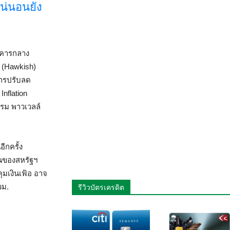
น่นอนยัง
าคารกลาง
’ (Hawkish)
ีการปรับลด
Inflation
รม พาวเวลล์
ีกครั้ง
านของสหรัฐฯ
ุมเงินเฟ้อ อาจ
วม.
รีวิวบัตรเครดิต