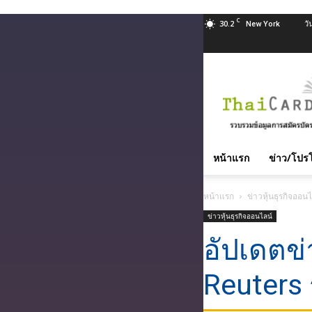
C
30.2
วั
New York
สมัคร
บัตร
เครดิต
บัตร
กด
หน้าแรก
ข่าว/โปรโ
เงินสด
และ
หน้าแรก
ข่าวหุ้นธุรกิจออนไ
สิน
ข่าวหุ้นธุรกิจออนไลน์
เชื่อ
บุคคล
อัปเดตข
ทุก
ธนาคาร
Reuters
อนุมัติ
เร็ว