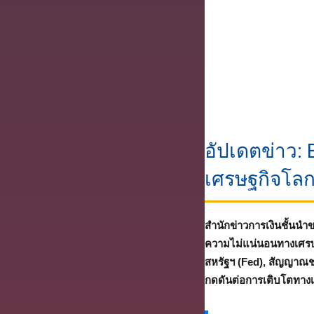
อัปเดตข่าว:
เศรษฐกิจโล
สำนักข่าวการเงินชั้นนำข
ความไม่แน่นอนทางเศรษฐก
สหรัฐฯ (Fed), สัญญาณช
กดดันต่อการเติบโตทาง