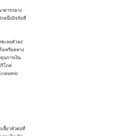
ธนาคารกลาง
หนึ่งปัจจัยที่
ังชะลอตัวลง’
ึงเครียดทาง
งทุนการเงิน
บริโภค
 Economic
ี้ยวหัวต่อที่