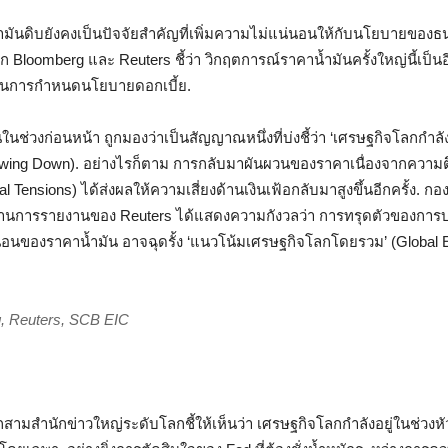
ันดิบยังคงเป็นปัจจัยสำคัญที่เพิ่มความไม่แน่นอนให้กับนโยบายของ
 Bloomberg และ Reuters ชี้ว่า วิกฤตการณ์ราคาน้ำมันครั้งใหญ่นี้เป็นอีก
ในการกำหนดนโยบายดอกเบี้ย.
ช่วงก่อนหน้า ถูกมองว่าเป็นสัญญาณหนึ่งที่บ่งชี้ว่า ‘เศรษฐกิจโลกกำล
owing Down). อย่างไรก็ตาม การกลับมาผันผวนของราคาเนื่องจากความต
cal Tensions) ได้ส่งผลให้ความเสี่ยงด้านเงินเฟ้อกลับมาสูงขึ้นอีกครั้ง. กอ
่านการรายงานของ Reuters ได้แสดงความกังวลว่า การทรุดตัวของการ
นของราคาน้ำมัน อาจฉุดรั้ง ‘แนวโน้มเศรษฐกิจโลกโดยรวม’ (Global
rg, Reuters, SCB EIC
มสำนักข่าวใหญ่ระดับโลกชี้ให้เห็นว่า เศรษฐกิจโลกกำลังอยู่ในช่วงหัวเล