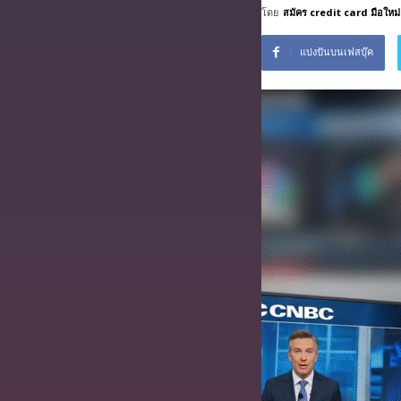
โดย
สมัคร credit card มือใหม่
บริการ
ฟรี
แบ่งปันบนเฟสบุ๊ค