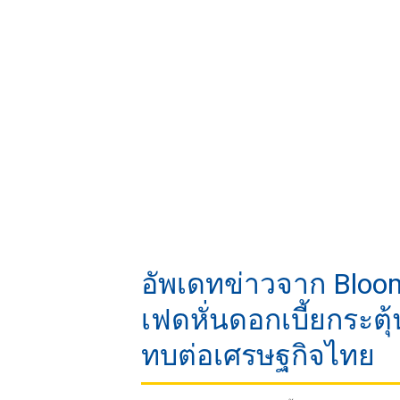
อัพเดทข่าวจาก Bloom
เฟดหั่นดอกเบี้ยกระ
ทบต่อเศรษฐกิจไทย