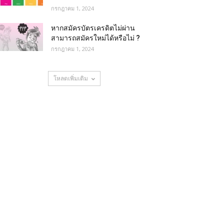
กรกฎาคม 1, 2024
หากสมัครบัตรเครดิตไม่ผ่าน
สามารถสมัครใหม่ได้หรือไม่ ?
กรกฎาคม 1, 2024
โหลดเพิ่มเติม