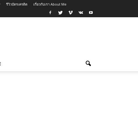
รีวิวบัตรเครดิต
เกี่ยวกับเรา About Me
E