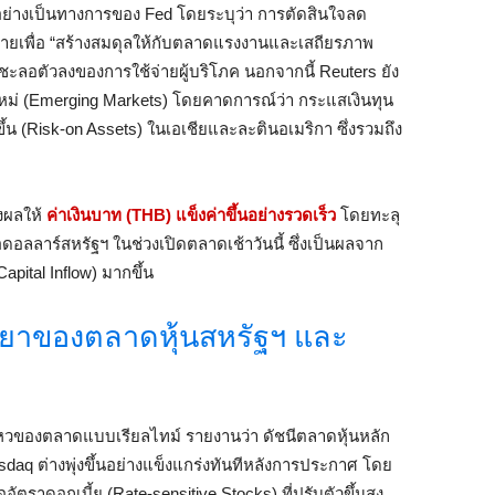
ย่างเป็นทางการของ Fed โดยระบุว่า การตัดสินใจลด
หมายเพื่อ “สร้างสมดุลให้กับตลาดแรงงานและเสถียรภาพ
ชะลอตัวลงของการใช้จ่ายผู้บริโภค นอกจากนี้ Reuters ยัง
หม่ (Emerging Markets) โดยคาดการณ์ว่า กระแสเงินทุน
ูงขึ้น (Risk-on Assets) ในเอเชียและละตินอเมริกา ซึ่งรวมถึง
งผลให้
ค่าเงินบาท (THB) แข็งค่าขึ้นอย่างรวดเร็ว
โดยทะลุ
อลลาร์สหรัฐฯ ในช่วงเปิดตลาดเช้าวันนี้ ซึ่งเป็นผลจาก
apital Inflow) มากขึ้น
ิยาของตลาดหุ้นสหรัฐฯ และ
หวของตลาดแบบเรียลไทม์ รายงานว่า ดัชนีตลาดหุ้นหลัก
daq ต่างพุ่งขึ้นอย่างแข็งแกร่งทันทีหลังการประกาศ โดย
ัตราดอกเบี้ย (Rate-sensitive Stocks) ที่ปรับตัวขึ้นสูง