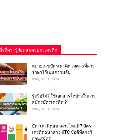
สิ่งที่ควรรู้ก่อนสมัครบัตรเครดิต
หมายเลขบัตรเครดิต เหตุผลที่ควร
รักษาไว้เป็นความลับ
กรกฎาคม 1, 2024
รู้หรือไม่? ใช้เอกสารใดบ้างในการ
สมัครบัตรเครดิต ?
กรกฎาคม 1, 2024
บัตรเครดิตธนาคารไหนดี? บัตร
เครดิตธนาคาร KTC ข้อดีที่ควรรู้
ก่อนสมัคร