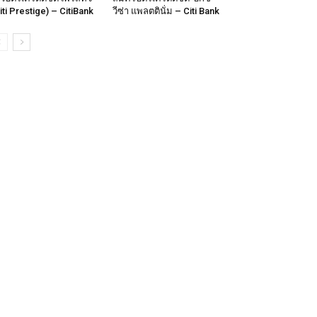
iti Prestige) – CitiBank
วีซ่า แพลตตินั่ม – Citi Bank