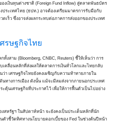
ของเงินทุนต่างชาติ (Foreign Fund Inflow) สู่ตลาดพันธบัตร
งประเทศไทย (ธปท.) อาจต้องเตรียมมาตรการรับมือกับ
างรวดเร็ว ซึ่งอาจส่งผลกระทบต่อภาคการส่งออกของประเทศ
ศรษฐกิจไทย
ทั้งสาม (Bloomberg, CNBC, Reuters) ชี้ให้เห็นว่า การ
บเคลื่อนหลักที่ส่งผลให้ตลาดการเงินทั่วโลกและไทยกลับ
เตือนว่า เศรษฐกิจไทยยังคงเผชิญกับความท้าทายภายใน
ดันทางการเมือง ดังนั้น แม้จะมีลมส่งจากภายนอกประเทศ
ตุ้นเศรษฐกิจที่ประกาศไว้ เพื่อให้การฟื้นตัวเป็นไปอย่าง
หรัฐฯ ในสัปดาห์หน้า จะยังคงเป็นประเด็นหลักที่นัก
นตัวชี้วัดทิศทางนโยบายดอกเบี้ยของ Fed ในช่วงต้นปีหน้า