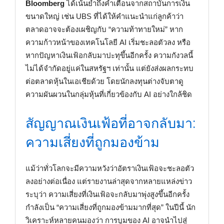
Bloomberg
ได้เน้นย้ำถึงคำเตือนจากสถาบันการเงิน
ขนาดใหญ่ เช่น UBS ที่ได้ให้คำแนะนำแก่ลูกค้าว่า
ตลาดอาจจะต้องเผชิญกับ “ความท้าทายใหม่” หาก
ความก้าวหน้าของเทคโนโลยี AI เริ่มชะลอตัวลง หรือ
หากปัญหาเงินเฟ้อกลับมาปะทุขึ้นอีกครั้ง ความกังวลนี้
ไม่ได้จำกัดอยู่แค่ในสหรัฐฯ เท่านั้น แต่ยังส่งผลกระทบ
ต่อตลาดหุ้นในเอเชียด้วย โดยนักลงทุนต่างจับตาดู
ความผันผวนในกลุ่มหุ้นที่เกี่ยวข้องกับ AI อย่างใกล้ชิด
สัญญาณเงินเฟ้อที่อาจกลับมา:
ความเสี่ยงที่ถูกมองข้าม
แม้ว่าทั่วโลกจะมีความหวังว่าอัตราเงินเฟ้อจะชะลอตัว
ลงอย่างต่อเนื่อง แต่รายงานล่าสุดจากหลายแหล่งข่าว
ระบุว่า ความเสี่ยงที่เงินเฟ้อจะกลับมาพุ่งสูงขึ้นอีกครั้ง
กำลังเป็น “ความเสี่ยงที่ถูกมองข้ามมากที่สุด” ในปีนี้ นัก
วิเคราะห์หลายคนมองว่า การบูมของ AI อาจนำไปสู่