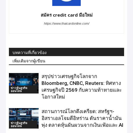
สมัคร credit card มือใหม่
https://www.thaicardonline.com/
บทความที่เกี่ยวข้อง
เพิ่มเติมจากผู้เขียน
สรุปข่าวเศรษฐกิจโลกจาก
Bloomberg, CNBC, Reuters: ทิศทาง
ข่าวหุ้นธุรกิจ
เศรษฐกิจปี 2569 กับความท้าทายและ
ออนไลน์
โอกาสใหม่
สถานการณ์โลกตึงเครียด: สหรัฐฯ-
อิสราเอลโจมตีอิหร่าน ดันราคาน้ำมัน
ข่าวหุ้นธุรกิจ
พุ่ง ตลาดหุ้นผันผวนจากเงินเฟ้อและ AI
ออนไลน์