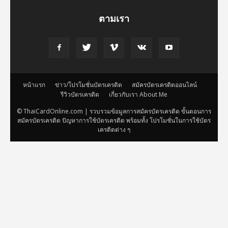
ตามเรา
หน้าแรก
ข่าว/โปรโมชั่นบัตรเครดิต
สมัครบัตรเครดิตออนไลน์
รีวิวบัตรเครดิต
เกี่ยวกับเรา About Me
© ThaiCardOnline.com | รวบรวมข้อมูลการสมัครบัตรเครดิต ขั้นตอนการ
สมัครบัตรเครดิต ปัญหาการใช้บัตรเครดิต พร้อมทั้ง โปรโมชั่นในการใช้บัตร
เครดิตต่าง ๆ