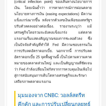
(critical inflection point) ของเส้นทางนโยบายการ
เงิน. โดยเน้นย้ำว่า การคาดการณ์การผ่อนคลาย
นโยบายทางการเงิน (easing expectations) มีความ
แข็งแกร่งมากขึ้น หลังจากตัวเลขเงินเฟ้อของสหรัฐฯ
ปรับตัวลดลงอย่างต่อเนื่อง. รายงานระบุว่า แม้
เศรษฐกิจโดยรวมจะยังคงแข็งแกร่ง แต่ตลาด
แรงงานเริ่มแสดงสัญญาณของการชะลอตัวลง ซึ่ง
เป็นปัจจัยสำคัญที่ทำให้ Fed มีความชอบธรรมใน
การปรับลดอัตราดอกเบี้ย. นอกจากนี้ การปรับลด
อัตราดอกเบี้ย 25 จุดพื้นฐานนี้ เป็นไปตามความคาด
หมายของตลาดส่วนใหญ่ และเป็นสัญญาณที่ชัดเจน
ว่า Fed กำลังเปลี่ยนโฟกัสจากการควบคุมเงินเฟ้อไป
สู่การสนับสนุนการเติบโตทางเศรษฐกิจและรักษา
เสถียรภาพตลาดแรงงาน
มุมมองจาก CNBC: วอลล์สตรีท
คึกคัก และการปรับเปลี่ยนกลยุทธ์