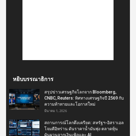
หยิบบรรณาธิการ
สรุปข่าวเศรษฐกิจโลกจาก Bloomberg,
CNBC, Reuters: ทิศทางเศรษฐกิจปี 2569 กับ
ความท้าทายและโอกาสใหม่
มีนาคม 1, 2026
สถานการณ์โลกตึงเครียด: สหรัฐฯ-อิสราเอล
โจมตีอิหร่าน ดันราคาน้ำมันพุ่ง ตลาดหุ้น
ผันผวนจากเงินเฟ้อและ AI