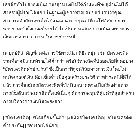
เครดิตทั่วไปยังคงเป็นมาตรฐาน แต่ไม่ใช่กำแพงที่ทะลุผ่านไม่ได้
สำหรับผู้มีรายได้น้อย ในฐานะผู้เชี่ยวชาญ ผมขอยืนยันว่าคุณ
สามารถทำบัตรเครดิตได้แน่นอน หากคุณเปลี่ยนโฟกัสจากการ
พยายามเข้าถึงเกณฑ์รายได้ ไปเป็นการแสดงความมั่นคงทางการ
เงินและความสามารถในการชำระหนี้
กลยุทธ์ที่สำคัญที่สุดคือการใช้ทางเลือกที่ยืดหยุ่น เช่น บัตรเครดิต
ร่วมที่อาจมีเกณฑ์รายได้ต่ำกว่า หรือใช้ทางลัดที่ปลอดภัยที่สุดอย่าง
“บัตรเครดิตค้ำประกัน” ซึ่งเป็นการพิสูจน์วินัยทางการเงินโดยไม่
สนใจเกณฑ์เงินเดือนขั้นต่ำ เมื่อคุณสร้างประวัติการชำระหนี้ที่ดีได้
แล้ว การยื่นสมัครบัตรเครดิตทั่วไปในอนาคตจะเป็นเรื่องง่ายดาย
การเริ่มต้นสร้างเครดิตตั้งแต่เนิ่น ๆ คือการลงทุนที่คุ้มค่าที่สุดสำหรับ
การบริหารการเงินในระยะยาว
[#บัตรเครดิต] [#เงินเดือนขั้นต่ำ] [#สมัครบัตรเครดิต] [#บัตรเครดิต
ค้ำประกัน] [#คนรายได้น้อย]