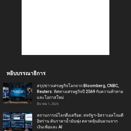
หยิบบรรณาธิการ
สรุปข่าวเศรษฐกิจโลกจาก Bloomberg, CNBC,
Reuters: ทิศทางเศรษฐกิจปี 2569 กับความท้าทาย
และโอกาสใหม่
มีนาคม 1, 2026
สถานการณ์โลกตึงเครียด: สหรัฐฯ-อิสราเอลโจมตี
อิหร่าน ดันราคาน้ำมันพุ่ง ตลาดหุ้นผันผวนจาก
เงินเฟ้อและ AI