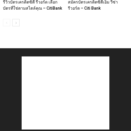
รีวิวบัตรเครดิตซิตี้ รีวอร์ด เลือก
สมัครบัตรเครดิตซิตี้เอ็ม วีซ่า
บัตรที่ใช่ตามสไตล์คุณ – CitiBank
รีวอร์ด – Citi Bank