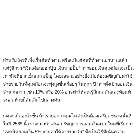
สำหรับใครที่เพิ่งเริ่มต้นทำงาน หรือแม้แต่คนที่ทำงานมานานแล้ว
แต่รู้สึกว่า “เงินเดือนออกปุ๊บ เงินหายปั๊บ” การออมเงินดูเหมือนจะเป็น
ภารกิจที่ยากเย็นแสนเข็ญ โดยเฉพาะอย่างยิ่งเมื่อต้องเผชิญกับค่าใช้
จ่ายรายวันที่ดูเหมือนจะพุ่งสูงขึ้นเรื่อยๆ ในทุกๆ ปี การตั้งเป้าออมเงิน
จำนวนมาก เช่น 10% หรือ 20% อาจทำให้คุณรู้สึกกดดันและท้อแท้
จนสุดท้ายก็ล้มเลิกไปกลางคัน
แต่จะเกิดอะไรขึ้น ถ้าเราบอกว่าคุณไม่จำเป็นต้องเครียดขนาดนั้น?
ในปี 2569 นี้ เราจะมานำเสนอปรัชญาการออมเงินแบบใหม่ที่เรียกว่า
“เทคนิคออมเงิน 5% จากค่าใช้จ่ายรายวัน” ซึ่งเป็นวิธีที่เน้นความ