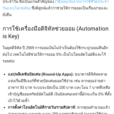
ประจำวัน ซึ่งเป็นแก่นสำคัญของ
(วิธีออมเงินจากการใช้ชีวิตประจำ
วันแบบไม่กดดัน)
ซึ่งพิสูจน์แล้วว่าช่วยให้การออมเป็นเรื่องง่ายและ
ยั่งยืน
การใช้เครื่องมือดิจิทัลช่วยออม (Automation
is Key)
ในยุคดิจิทัล ปี 2569 การออมเงินไม่จำเป็นต้องใช้กระปุกออมสินอีก
ต่อไป เทคโนโลยีช่วยให้การออม 5% เป็นไปโดยอัตโนมัติและไร้
รอยต่อ:
แอปพลิเคชันปัดเศษ (Round-Up Apps):
ธนาคารดิจิทัลหลาย
แห่งเริ่มมีฟีเจอร์ที่ช่วยปัดเศษยอดใช้จ่าย เช่น หากคุณจ่ายค่า
อาหาร 93 บาท ระบบจะปัดเป็น 100 บาท และโอน 7 บาทที่เหลือ
เข้าบัญชีออมทรัพย์อัตโนมัติ เงินปัดเศษเหล่านี้มักจะเกิน 5% ที่ตั้ง
เป้าไว้ด้วยซ้ำ
การตั้งค่าโอนอัตโนมัติรายวัน/รายสัปดาห์:
หากคุณคำนวณแล้ว
ว่าคุณควรจะออมประมาณ 200 บาทต่อสัปดาห์ (จากค่าใช้จ่าย