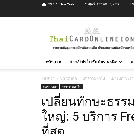
C
29.9
วันศุกร์, สิงหาคม 7, 2026
เข
New York
สมัคร
บัตร
เครดิต
บัตร
กด
เงินสด
หน้าแรก
ข่าว/โปรโมชั่นบัตรเครดิต
ส
และ
สิน
เชื่อ
หน้าแรก
บัตรเครดิต
บทความทั่วไป
เปลี่ยนทักษะธรร
บุคคล
บัตรเครดิต
บทความทั่วไป
ทุก
เปลี่ยนทักษะธรรม
ธนาคาร
อนุมัติ
เร็ว
ใหญ่: 5 บริการ Fre
บริการ
ฟรี
ที่สุด